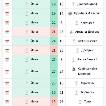
19
16
Йена
Дюссельдорф
19
14
Йена
Нурнберг Фалконс
22
6
Йена
Карлсруэ
21
23
Йена
Артланд Дрэгонз
24
10
Йена
Baskets Koblenz
21
25
Йена
Дрезден
26
8
Йена
Раста Вечта 2
Крайльсхайм
27
24
Йена
Мерлинс
23
16
Йена
Кирххайм
16
11
Йена
Тюбинген
15
26
Йена
Трир