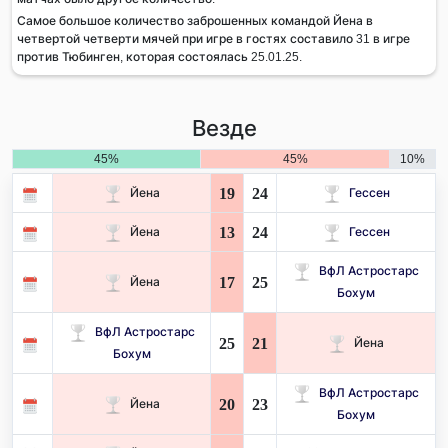
Самое большое количество заброшенных командой Йена в
четвертой четверти мячей при игре в гостях составило 31 в игре
против Тюбинген, которая состоялась 25.01.25.
Везде
45%
45%
10%
19
24
Йена
Гессен
13
24
Йена
Гессен
ВфЛ Астростарс
17
25
Йена
Бохум
ВфЛ Астростарс
25
21
Йена
Бохум
ВфЛ Астростарс
20
23
Йена
Бохум