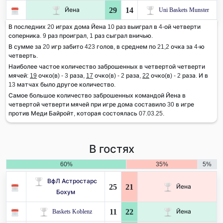
29
14
Йена
Uni Baskets Munster
В последних 20 играх дома Йена 10 раз выиграл в 4-ой четверти
соперника. 9 раз проиграл, 1 раз сыграл вничью.
В сумме за 20 игр забито 423 голов, в среднем по 21,2 очка за 4-ю
четверть.
Наиболее частое количество заброшенных в четвертой четверти
мячей:
19
очко(в) - 3 раза,
17
очко(в) - 2 раза,
22
очко(в) - 2 раза. И в
13 матчах было другое количество.
Самое большое количество заброшенных командой Йена в
четвертой четверти мячей при игре дома составило 30 в игре
против Меди Байройт, которая состоялась 07.03.25.
В гостях
60%
35%
5%
ВфЛ Астростарс
25
21
Йена
Бохум
11
22
Baskets Koblenz
Йена