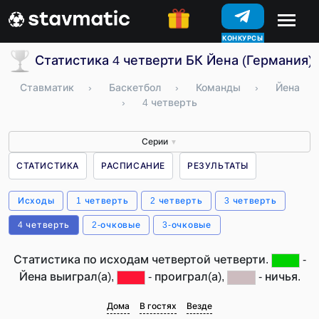
КОНКУРСЫ
Статистика 4 четверти БК Йена (Германия)
Ставматик
›
Баскетбол
›
Команды
›
Йена
›
4 четверть
Серии
▼
СТАТИСТИКА
РАСПИСАНИЕ
РЕЗУЛЬТАТЫ
Исходы
1 четверть
2 четверть
3 четверть
4 четверть
2-очковые
3-очковые
Статистика по исходам четвертой четверти.
-
Йена выиграл(а),
- проиграл(а),
- ничья.
Дома
В гостях
Везде