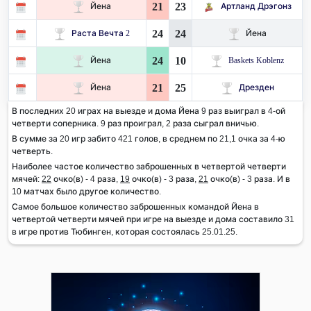
21
23
Йена
Артланд Дрэгонз
24
24
Раста Вечта 2
Йена
24
10
Йена
Baskets Koblenz
21
25
Йена
Дрезден
В последних 20 играх на выезде и дома Йена 9 раз выиграл в 4-ой
четверти соперника. 9 раз проиграл, 2 раза сыграл вничью.
В сумме за 20 игр забито 421 голов, в среднем по 21,1 очка за 4-ю
четверть.
Наиболее частое количество заброшенных в четвертой четверти
мячей:
22
очко(в) - 4 раза,
19
очко(в) - 3 раза,
21
очко(в) - 3 раза. И в
10 матчах было другое количество.
Самое большое количество заброшенных командой Йена в
четвертой четверти мячей при игре на выезде и дома составило 31
в игре против Тюбинген, которая состоялась 25.01.25.