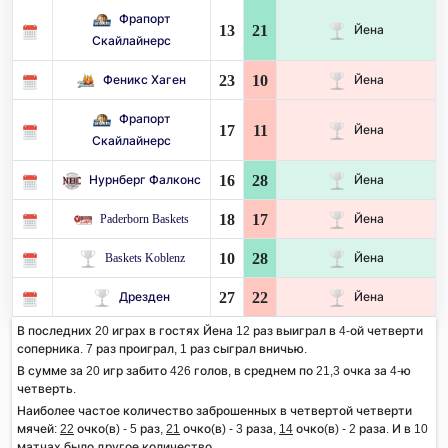
Фрапорт
13
21
Йена
Скайлайнерс
23
10
Феникс Хаген
Йена
Фрапорт
17
11
Йена
Скайлайнерс
16
28
Нурнберг Фалконс
Йена
18
17
Paderborn Baskets
Йена
10
28
Baskets Koblenz
Йена
27
22
Дрезден
Йена
В последних 20 играх в гостях Йена 12 раз выиграл в 4-ой четверти
соперника. 7 раз проиграл, 1 раз сыграл вничью.
В сумме за 20 игр забито 426 голов, в среднем по 21,3 очка за 4-ю
четверть.
Наиболее частое количество заброшенных в четвертой четверти
мячей:
22
очко(в) - 5 раз,
21
очко(в) - 3 раза,
14
очко(в) - 2 раза. И в 10
матчах было другое количество.