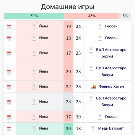
Домашние игры
50%
45%
5%
19
24
Йена
Гессен
13
24
Йена
Гессен
ВфЛ Астростарс
17
25
Йена
Бохум
ВфЛ Астростарс
20
23
Йена
Бохум
22
23
Йена
Феникс Хаген
ВфЛ Астростарс
23
23
Йена
Бохум
17
19
Йена
Гессен
30
13
Йена
Меди Байройт