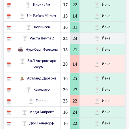
17
22
Кирххайм
Йена
13
14
Uni Baskets Munster
Йена
16
31
Тюбинген
Йена
24
24
Раста Вечта 2
Йена
15
21
Нурнберг Фалконс
Йена
ВфЛ Астростарс
28
14
Йена
Бохум
16
25
Артланд Дрэгонз
Йена
20
27
Карлсруэ
Йена
23
22
Гессен
Йена
16
24
Меди Байройт
Йена
16
22
Дюссельдорф
Йена