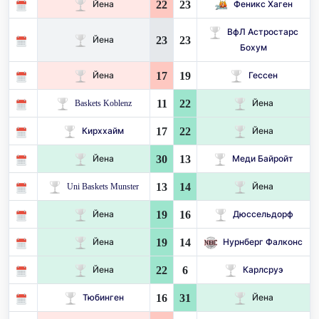
22
23
Йена
Феникс Хаген
ВфЛ Астростарс
23
23
Йена
Бохум
17
19
Йена
Гессен
11
22
Baskets Koblenz
Йена
17
22
Кирххайм
Йена
30
13
Йена
Меди Байройт
13
14
Uni Baskets Munster
Йена
19
16
Йена
Дюссельдорф
19
14
Йена
Нурнберг Фалконс
22
6
Йена
Карлсруэ
16
31
Тюбинген
Йена