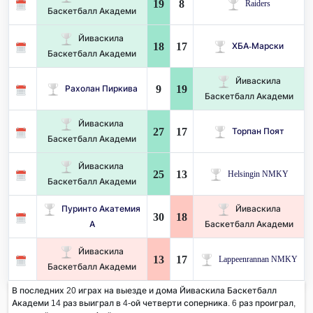
19
8
Raiders
Баскетбалл Академи
Йиваскила
18
17
ХБА-Марски
Баскетбалл Академи
Йиваскила
9
19
Рахолан Пиркива
Баскетбалл Академи
Йиваскила
27
17
Торпан Поят
Баскетбалл Академи
Йиваскила
25
13
Helsingin NMKY
Баскетбалл Академи
Пуринто Акатемия
Йиваскила
30
18
А
Баскетбалл Академи
Йиваскила
13
17
Lappeenrannan NMKY
Баскетбалл Академи
В последних 20 играх на выезде и дома Йиваскила Баскетбалл
Академи 14 раз выиграл в 4-ой четверти соперника. 6 раз проиграл,