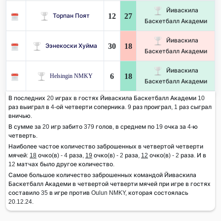
Йиваскила
12
27
Торпан Поят
Баскетбалл Академи
Йиваскила
30
18
Ээнекоски Хуйма
Баскетбалл Академи
Йиваскила
6
18
Helsingin NMKY
Баскетбалл Академи
В последних 20 играх в гостях Йиваскила Баскетбалл Академи 10
раз выиграл в 4-ой четверти соперника. 9 раз проиграл, 1 раз сыграл
вничью.
В сумме за 20 игр забито 379 голов, в среднем по 19 очка за 4-ю
четверть.
Наиболее частое количество заброшенных в четвертой четверти
мячей:
18
очко(в) - 4 раза,
19
очко(в) - 2 раза,
12
очко(в) - 2 раза. И в
12 матчах было другое количество.
Самое большое количество заброшенных командой Йиваскила
Баскетбалл Академи в четвертой четверти мячей при игре в гостях
составило 35 в игре против Oulun NMKY, которая состоялась
20.12.24.