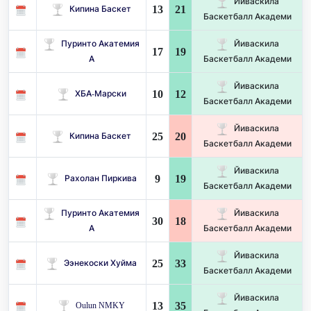
Йиваскила
13
21
Кипина Баскет
Баскетбалл Академи
Пуринто Акатемия
Йиваскила
17
19
А
Баскетбалл Академи
Йиваскила
10
12
ХБА-Марски
Баскетбалл Академи
Йиваскила
25
20
Кипина Баскет
Баскетбалл Академи
Йиваскила
9
19
Рахолан Пиркива
Баскетбалл Академи
Пуринто Акатемия
Йиваскила
30
18
А
Баскетбалл Академи
Йиваскила
25
33
Ээнекоски Хуйма
Баскетбалл Академи
Йиваскила
13
35
Oulun NMKY