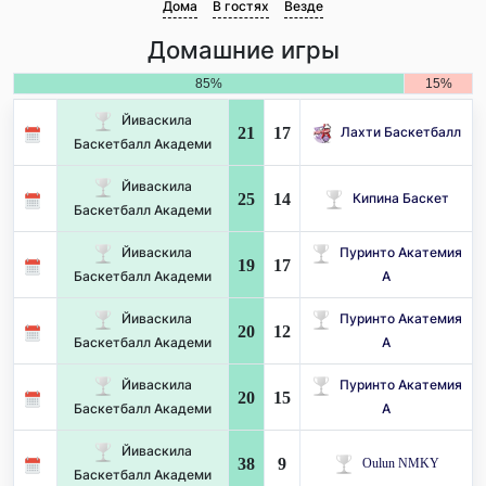
Дома
В гостях
Везде
Домашние игры
85%
15%
Йиваскила
21
17
Лахти Баскетбалл
Баскетбалл Академи
Йиваскила
25
14
Кипина Баскет
Баскетбалл Академи
Йиваскила
Пуринто Акатемия
19
17
Баскетбалл Академи
А
Йиваскила
Пуринто Акатемия
20
12
Баскетбалл Академи
А
Йиваскила
Пуринто Акатемия
20
15
Баскетбалл Академи
А
Йиваскила
38
9
Oulun NMKY
Баскетбалл Академи