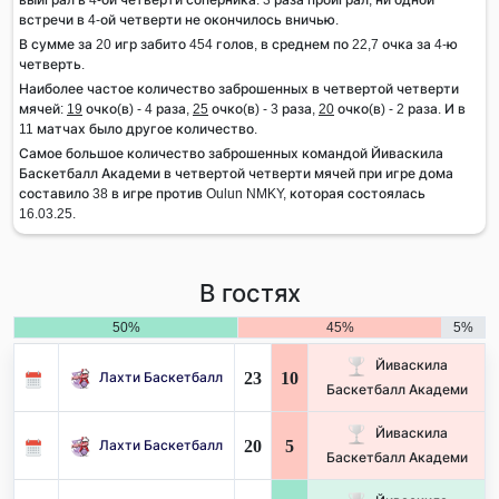
встречи в 4-ой четверти не окончилось вничью.
В сумме за 20 игр забито 454 голов, в среднем по 22,7 очка за 4-ю
четверть.
Наиболее частое количество заброшенных в четвертой четверти
мячей:
19
очко(в) - 4 раза,
25
очко(в) - 3 раза,
20
очко(в) - 2 раза. И в
11 матчах было другое количество.
Самое большое количество заброшенных командой Йиваскила
Баскетбалл Академи в четвертой четверти мячей при игре дома
составило 38 в игре против Oulun NMKY, которая состоялась
16.03.25.
В гостях
50%
45%
5%
Йиваскила
23
10
Лахти Баскетбалл
Баскетбалл Академи
Йиваскила
20
5
Лахти Баскетбалл
Баскетбалл Академи