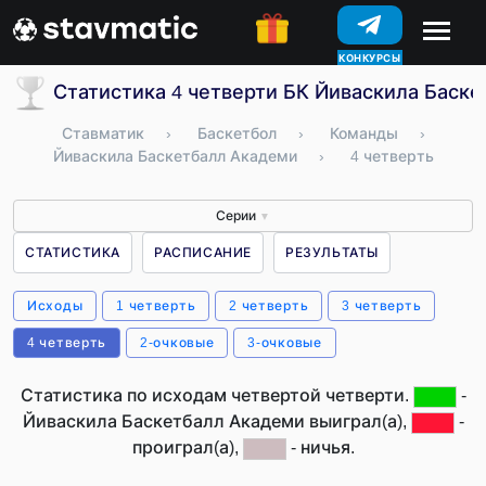
КОНКУРСЫ
Статистика 4 четверти БК Йиваскила Баск
Ставматик
›
Баскетбол
›
Команды
›
Йиваскила Баскетбалл Академи
›
4 четверть
Серии
▼
СТАТИСТИКА
РАСПИСАНИЕ
РЕЗУЛЬТАТЫ
Исходы
1 четверть
2 четверть
3 четверть
4 четверть
2-очковые
3-очковые
Статистика по исходам четвертой четверти.
-
Йиваскила Баскетбалл Академи выиграл(а),
-
проиграл(а),
- ничья.