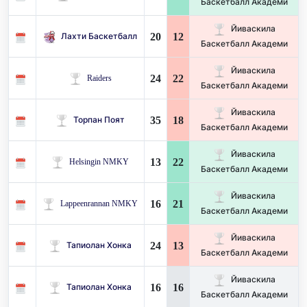
Баскетбалл Академи
Йиваскила
20
12
Лахти Баскетбалл
Баскетбалл Академи
Йиваскила
24
22
Raiders
Баскетбалл Академи
Йиваскила
35
18
Торпан Поят
Баскетбалл Академи
Йиваскила
13
22
Helsingin NMKY
Баскетбалл Академи
Йиваскила
16
21
Lappeenrannan NMKY
Баскетбалл Академи
Йиваскила
24
13
Тапиолан Хонка
Баскетбалл Академи
Йиваскила
16
16
Тапиолан Хонка
Баскетбалл Академи