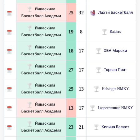
Йиваскила
25
32
Лахти Баскетбалл
Баскетбалл Академи
Йиваскила
19
8
Raiders
Баскетбалл Академи
Йиваскила
18
17
ХБА-Марски
Баскетбалл Академи
Йиваскила
27
17
Торпан Поят
Баскетбалл Академи
Йиваскила
25
13
Helsingin NMKY
Баскетбалл Академи
Йиваскила
13
17
Lappeenrannan NMKY
Баскетбалл Академи
Йиваскила
23
21
Кипина Баскет
Баскетбалл Академи