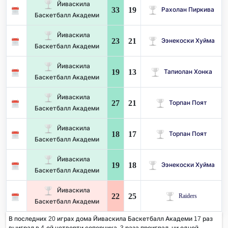
Йиваскила
33
19
Рахолан Пиркива
Баскетбалл Академи
Йиваскила
23
21
Ээнекоски Хуйма
Баскетбалл Академи
Йиваскила
19
13
Тапиолан Хонка
Баскетбалл Академи
Йиваскила
27
21
Торпан Поят
Баскетбалл Академи
Йиваскила
18
17
Торпан Поят
Баскетбалл Академи
Йиваскила
19
18
Ээнекоски Хуйма
Баскетбалл Академи
Йиваскила
22
25
Raiders
Баскетбалл Академи
В последних 20 играх дома Йиваскила Баскетбалл Академи 17 раз
выиграл в 4-ой четверти соперника. 3 раза проиграл, ни одной