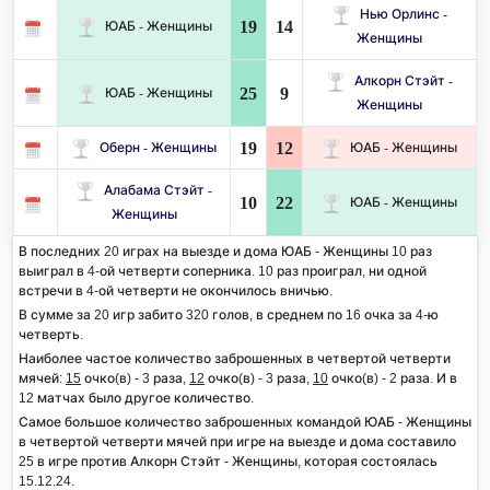
Нью Орлинс -
19
14
ЮАБ - Женщины
Женщины
Алкорн Стэйт -
25
9
ЮАБ - Женщины
Женщины
19
12
Оберн - Женщины
ЮАБ - Женщины
Алабама Стэйт -
10
22
ЮАБ - Женщины
Женщины
В последних 20 играх на выезде и дома ЮАБ - Женщины 10 раз
выиграл в 4-ой четверти соперника. 10 раз проиграл, ни одной
встречи в 4-ой четверти не окончилось вничью.
В сумме за 20 игр забито 320 голов, в среднем по 16 очка за 4-ю
четверть.
Наиболее частое количество заброшенных в четвертой четверти
мячей:
15
очко(в) - 3 раза,
12
очко(в) - 3 раза,
10
очко(в) - 2 раза. И в
12 матчах было другое количество.
Самое большое количество заброшенных командой ЮАБ - Женщины
в четвертой четверти мячей при игре на выезде и дома составило
25 в игре против Алкорн Стэйт - Женщины, которая состоялась
15.12.24.