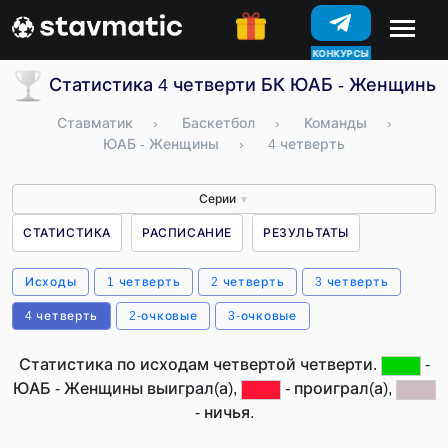
ПРОГНОЗЫ
Статистика 4 четверти БК ЮАБ - Женщины
Ставматик
›
Баскетбол
›
Команды
›
ЮАБ - Женщины
›
4 четверть
Серии
▼
СТАТИСТИКА
РАСПИСАНИЕ
РЕЗУЛЬТАТЫ
Исходы
1 четверть
2 четверть
3 четверть
4 четверть
2-очковые
3-очковые
Статистика по исходам четвертой четверти.
-
ЮАБ - Женщины выиграл(а),
- проиграл(а),
- ничья.