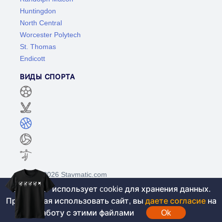
Huntingdon
North Central
Worcester Polytech
St. Thomas
Endicott
ВИДЫ СПОРТА
©2017-2026 Stavmatic.com
Этот сайт использует cookie для хранения данных.
Продолжая использовать сайт, вы
даете согласие
на
Для лиц старше 18 лет. На сайте не
работу с этими файлами
Ok
проводятся игры на денежные средства, вся