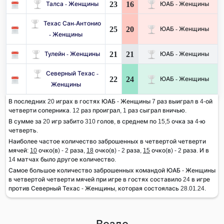
23
16
Талса - Женщины
ЮАБ - Женщины
Техас Сан-Антонио
25
20
ЮАБ - Женщины
- Женщины
21
21
Тулейн - Женщины
ЮАБ - Женщины
Северный Техас -
22
24
ЮАБ - Женщины
Женщины
В последних 20 играх в гостях ЮАБ - Женщины 7 раз выиграл в 4-ой
четверти соперника. 12 раз проиграл, 1 раз сыграл вничью.
В сумме за 20 игр забито 310 голов, в среднем по 15,5 очка за 4-ю
четверть.
Наиболее частое количество заброшенных в четвертой четверти
мячей:
10
очко(в) - 2 раза,
18
очко(в) - 2 раза,
15
очко(в) - 2 раза. И в
14 матчах было другое количество.
Самое большое количество заброшенных командой ЮАБ - Женщины
в четвертой четверти мячей при игре в гостях составило 24 в игре
против Северный Техас - Женщины, которая состоялась 28.01.24.