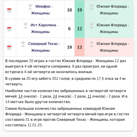
Мемфис -
Южная Флорида -
10
19
Женщины
Женщины
Ист Каролина -
Южная Флорида -
6
12
Женщины
Женщины
Северный Техас -
Южная Флорида -
19
13
Женщины
Женщины
В последних 20 играх в гостях Южная Флорида - Женщины 12 раз
выиграл в 4-ой четверти соперника. 8 раз проиграл, ни одной
встречи в 4-ой четверти не окончилось вничью.
В сумме за 20 игр забито 352 голов, в среднем по 17,6 очка за 4-ю
четверть.
Наиболее частое количество заброшенных в четвертой четверти
мячей:
14
очко(в) - 2 раза,
24
очко(в) - 2 раза,
11
очко(в) - 2 раза. И в
14 матчах было другое количество.
Самое большое количество заброшенных командой Южная
Флорида - Женщины в четвертой четверти мячей при игре в гостях
составило 31 в игре против Северный Техас - Женщины, которая
состоялась 11.01.25.