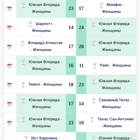
Южная Флорида -
Мемфис -
23
17
Женщины
Женщины
Шарлотт -
Южная Флорида -
14
24
Женщины
Женщины
Флорида Атлантик
Южная Флорида -
17
20
- Женщины
Женщины
Южная Флорида -
16
11
Райс - Женщины
Женщины
Южная Флорида -
18
23
Темпл - Женщины
Женщины
Южная Флорида -
Северный Техас -
17
14
Женщины
Женщины
Южная Флорида -
Техас Сан-Антонио
23
18
Женщины
- Женщины
Ист Каролина -
Южная Флорида -