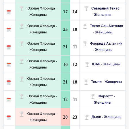
Южная Флорида -
Северный Техас -
17
14
Женщины
Женщины
Южная Флорида -
Техас Сан-Антонио
23
18
Женщины
- Женщины
Южная Флорида -
Флорида Атлантик
21
11
Женщины
- Женщины
Южная Флорида -
16
12
ЮАБ - Женщины
Женщины
Южная Флорида -
21
18
Темпл - Женщины
Женщины
Южная Флорида -
Шарлотт -
12
11
Женщины
Женщины
Южная Флорида -
20
23
Дьюк - Женщины
Женщины