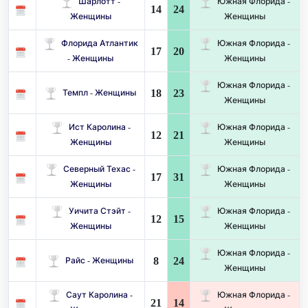
Шарлотт -
Южная Флорида -
14
24
Женщины
Женщины
Флорида Атлантик
Южная Флорида -
17
20
- Женщины
Женщины
Южная Флорида -
18
23
Темпл - Женщины
Женщины
Ист Каролина -
Южная Флорида -
12
21
Женщины
Женщины
Северный Техас -
Южная Флорида -
17
31
Женщины
Женщины
Уичита Стэйт -
Южная Флорида -
12
15
Женщины
Женщины
Южная Флорида -
8
24
Райс - Женщины
Женщины
Саут Каролина -
Южная Флорида -
21
14