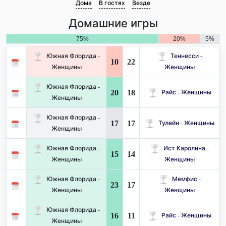
Дома
В гостях
Везде
Домашние игры
75%
20%
5%
Южная Флорида -
Теннесси -
10
22
Женщины
Женщины
Южная Флорида -
20
18
Райс - Женщины
Женщины
Южная Флорида -
17
17
Тулейн - Женщины
Женщины
Южная Флорида -
Ист Каролина -
15
14
Женщины
Женщины
Южная Флорида -
Мемфис -
23
17
Женщины
Женщины
Южная Флорида -
16
11
Райс - Женщины
Женщины