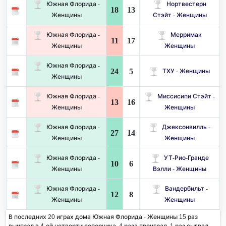
Южная Флорида -
Нортвестерн
18
13
Женщины
Стэйт - Женщины
Южная Флорида -
Мерримак
11
17
Женщины
Женщины
Южная Флорида -
24
5
ТХУ - Женщины
Женщины
Южная Флорида -
Миссисипи Стэйт -
13
16
Женщины
Женщины
Южная Флорида -
Джексонвилль -
27
14
Женщины
Женщины
Южная Флорида -
УТ-Рио-Гранде
10
6
Женщины
Вэлли - Женщины
Южная Флорида -
Вандербильт -
12
8
Женщины
Женщины
В последних 20 играх дома Южная Флорида - Женщины 15 раз
выиграл в 4-ой четверти соперника. 4 раза проиграл, 1 раз сыграл