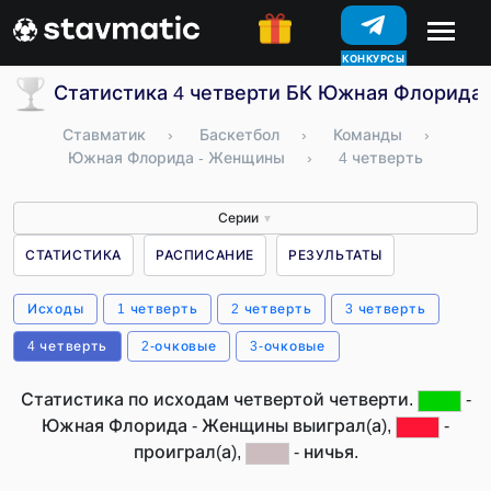
КОНКУРСЫ
Статистика 4 четверти БК Южная Флорида
Ставматик
›
Баскетбол
›
Команды
›
Южная Флорида - Женщины
›
4 четверть
Серии
▼
СТАТИСТИКА
РАСПИСАНИЕ
РЕЗУЛЬТАТЫ
Исходы
1 четверть
2 четверть
3 четверть
4 четверть
2-очковые
3-очковые
Статистика по исходам четвертой четверти.
-
Южная Флорида - Женщины выиграл(а),
-
проиграл(а),
- ничья.