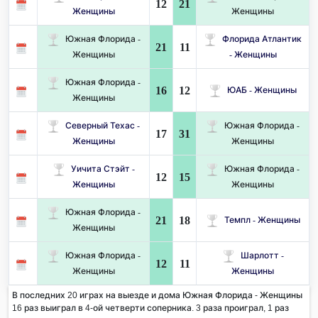
12
21
Женщины
Женщины
Южная Флорида -
Флорида Атлантик
21
11
Женщины
- Женщины
Южная Флорида -
16
12
ЮАБ - Женщины
Женщины
Северный Техас -
Южная Флорида -
17
31
Женщины
Женщины
Уичита Стэйт -
Южная Флорида -
12
15
Женщины
Женщины
Южная Флорида -
21
18
Темпл - Женщины
Женщины
Южная Флорида -
Шарлотт -
12
11
Женщины
Женщины
В последних 20 играх на выезде и дома Южная Флорида - Женщины
16 раз выиграл в 4-ой четверти соперника. 3 раза проиграл, 1 раз