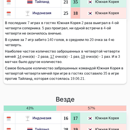
21
35
Тайланд
Южная Корея
25
18
Индонезия
Южная Корея
В последних 7 играх в гостях Южная Корея 2 раза выиграл в 4-ой
четверти соперника. 5 раз проиграл, ни одной встречи в 4-ой
четверти не окончилось вничью.
В сумме за 7 игр забито 140 голов, в среднем по 20 очка за 4-ю
четверть.
Наиболее частое количество заброшенных в четвертой четверти
мячей:
14
очко(в) - 2 раза,
17
очко(в) - 1 раз,
19
очко(в) - 1 раз. И в 3
матчах было другое количество.
Самое большое количество заброшенных командой Южная Корея в
четвертой четверти мячей при игре в гостях составило 35 в игре
против Тайланд, которая состоялась 19.06.21.
Везде
43%
57%
16
17
Индонезия
Южная Корея
28
19
Тайланд
Южная Корея