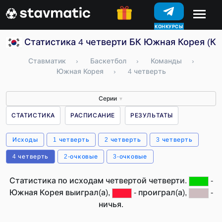
КОНКУРСЫ
Статистика 4 четверти БК Южная Корея (Ко
Ставматик
›
Баскетбол
›
Команды
›
Южная Корея
›
4 четверть
Серии
▼
СТАТИСТИКА
РАСПИСАНИЕ
РЕЗУЛЬТАТЫ
Исходы
1 четверть
2 четверть
3 четверть
4 четверть
2-очковые
3-очковые
Статистика по исходам четвертой четверти.
-
Южная Корея выиграл(а),
- проиграл(а),
-
ничья.