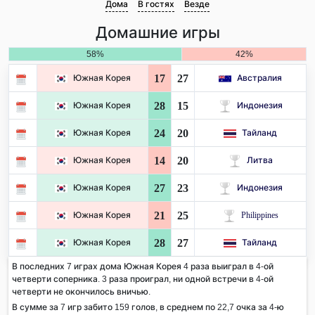
Дома
В гостях
Везде
Домашние игры
58%
42%
17
27
Южная Корея
Австралия
28
15
Южная Корея
Индонезия
24
20
Южная Корея
Тайланд
14
20
Южная Корея
Литва
27
23
Южная Корея
Индонезия
21
25
Южная Корея
Philippines
28
27
Южная Корея
Тайланд
В последних 7 играх дома Южная Корея 4 раза выиграл в 4-ой
четверти соперника. 3 раза проиграл, ни одной встречи в 4-ой
четверти не окончилось вничью.
В сумме за 7 игр забито 159 голов, в среднем по 22,7 очка за 4-ю