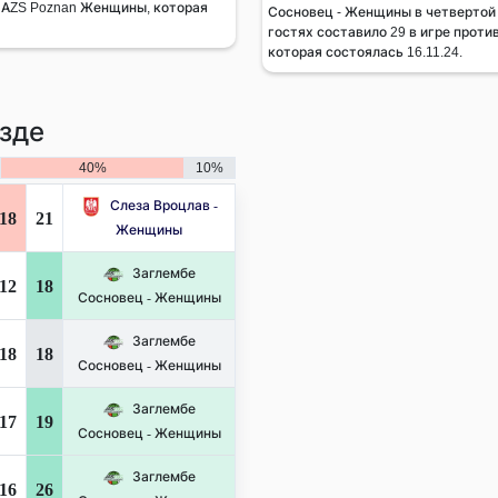
a AZS Poznan Женщины, которая
Сосновец - Женщины в четвертой 
гостях составило 29 в игре проти
которая состоялась 16.11.24.
зде
40%
10%
Слеза Вроцлав -
18
21
Женщины
Заглембе
12
18
Сосновец - Женщины
Заглембе
18
18
Сосновец - Женщины
Заглембе
17
19
Сосновец - Женщины
Заглембе
16
26