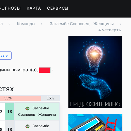
РОГНОЗЫ
КАРТА
СЕРВИСЫ
ол
›
Команды
›
Заглембе Сосновец - Женщины
›
4 четверть
овые
щины выиграл(а),
-
стях
55%
15%
Заглембе
2
18
Сосновец - Женщины
Заглембе
8
18