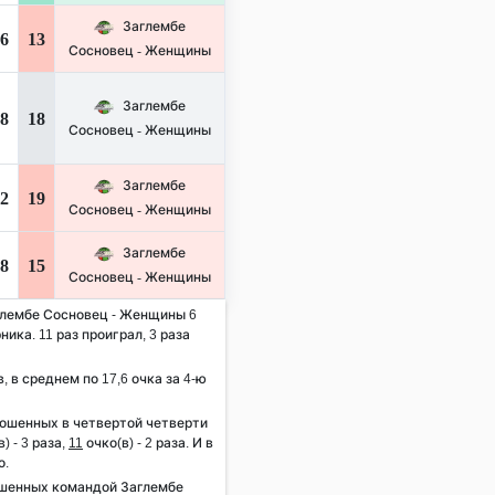
Заглембе
6
13
Сосновец - Женщины
Заглембе
8
18
Сосновец - Женщины
Заглембе
2
19
Сосновец - Женщины
Заглембе
8
15
Сосновец - Женщины
аглембе Сосновец - Женщины 6
ника. 11 раз проиграл, 3 раза
, в среднем по 17,6 очка за 4-ю
рошенных в четвертой четверти
) - 3 раза,
11
очко(в) - 2 раза. И в
о.
ошенных командой Заглембе