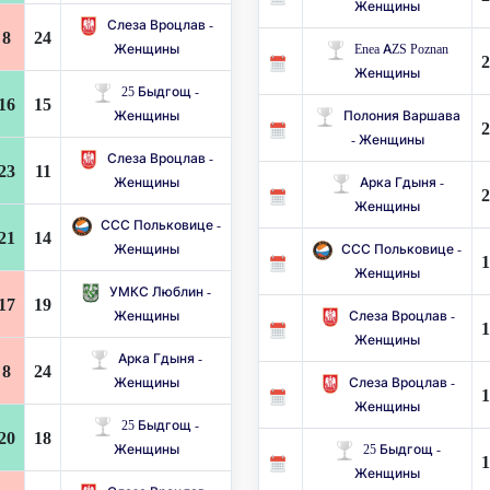
Женщины
Слеза Вроцлав -
8
24
Женщины
Enea AZS Poznan
2
Женщины
25 Быдгощ -
16
15
Женщины
Полония Варшава
2
- Женщины
Слеза Вроцлав -
23
11
Женщины
Арка Гдыня -
2
Женщины
ССС Польковице -
21
14
Женщины
ССС Польковице -
1
Женщины
УМКС Люблин -
17
19
Женщины
Слеза Вроцлав -
1
Женщины
Арка Гдыня -
8
24
Женщины
Слеза Вроцлав -
1
Женщины
25 Быдгощ -
20
18
Женщины
25 Быдгощ -
1
Женщины