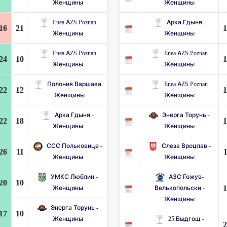
Женщины
Женщины
Enea AZS Poznan
Арка Гдыня -
16
21
1
Женщины
Женщины
Enea AZS Poznan
Enea AZS Poznan
24
10
1
Женщины
Женщины
Полония Варшава
Enea AZS Poznan
22
12
1
- Женщины
Женщины
Арка Гдыня -
Энерга Торунь -
22
18
1
Женщины
Женщины
ССС Польковице -
Слеза Вроцлав -
26
11
1
Женщины
Женщины
УМКС Люблин -
АЗС Гожув-
20
10
1
Женщины
Велькопольски -
Женщины
Энерга Торунь -
17
10
Женщины
25 Быдгощ -
2