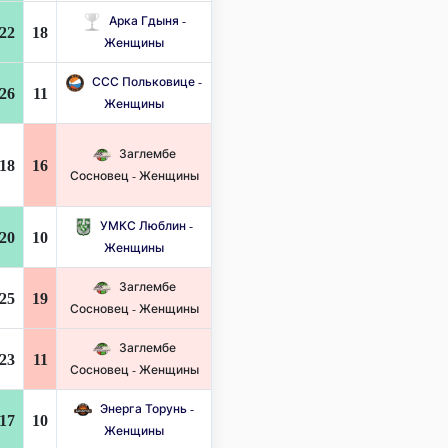
Арка Гдыня -
22
18
Женщины
ССС Польковице -
26
11
Женщины
Заглембе
18
16
Сосновец - Женщины
УМКС Люблин -
20
10
Женщины
Заглембе
25
19
Сосновец - Женщины
Заглембе
23
11
Сосновец - Женщины
Энерга Торунь -
17
10
Женщины