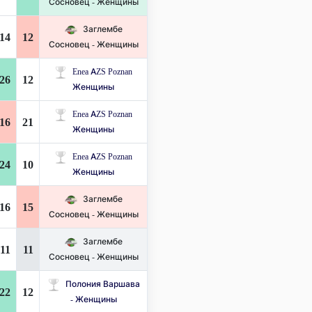
Сосновец - Женщины
Заглембе
14
12
Сосновец - Женщины
Enea AZS Poznan
26
12
Женщины
Enea AZS Poznan
16
21
Женщины
Enea AZS Poznan
24
10
Женщины
Заглембе
16
15
Сосновец - Женщины
Заглембе
11
11
Сосновец - Женщины
Полония Варшава
22
12
- Женщины