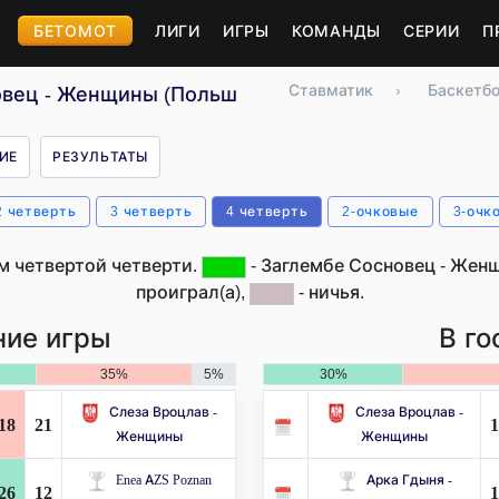
БЕТОМОТ
ЛИГИ
ИГРЫ
КОМАНДЫ
СЕРИИ
П
Ставматик
›
Баскетб
овец - Женщины (Польша)
ИЕ
РЕЗУЛЬТАТЫ
2 четверть
3 четверть
4 четверть
2-очковые
3-очк
м четвертой четверти.
- Заглембе Сосновец - Жен
проиграл(а),
- ничья.
ие игры
В го
35%
5%
30%
Слеза Вроцлав -
Слеза Вроцлав -
18
21
1
Женщины
Женщины
Enea AZS Poznan
Арка Гдыня -
26
12
1