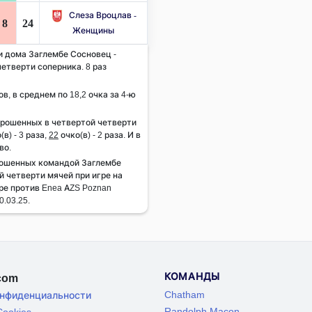
Слеза Вроцлав -
8
24
Женщины
 и дома Заглембе Сосновец -
етверти соперника. 8 раз
ов, в среднем по 18,2 очка за 4-ю
брошенных в четвертой четверти
(в) - 3 раза,
22
очко(в) - 2 раза. И в
во.
рошенных командой Заглембе
 четверти мячей при игре на
ре против Enea AZS Poznan
.03.25.
КОМАНДЫ
.com
Chatham
онфиденциальности
Randolph Macon
ookies