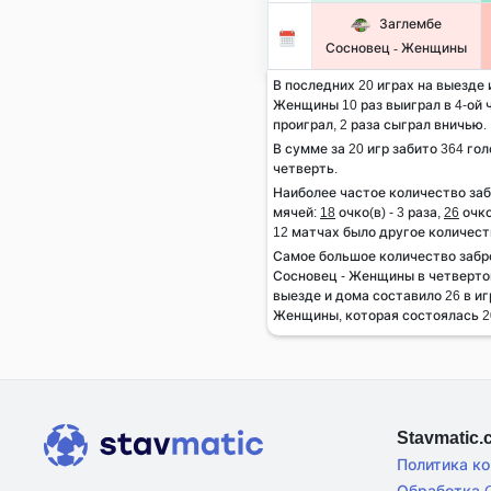
Заглембе
Сосновец - Женщины
В последних 20 играх на выезде
Женщины 10 раз выиграл в 4-ой ч
проиграл, 2 раза сыграл вничью.
В сумме за 20 игр забито 364 гол
четверть.
Наиболее частое количество за
мячей:
18
очко(в) - 3 раза,
26
очко
12 матчах было другое количест
Самое большое количество заб
Сосновец - Женщины в четвертой
выезде и дома составило 26 в иг
Женщины, которая состоялась 20
Stavmatic
Политика к
Обработка C