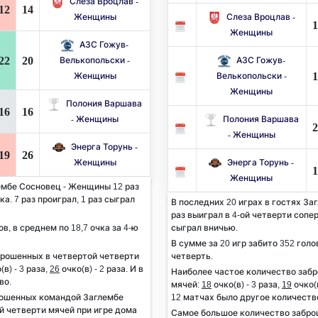
Слеза Вроцлав -
12
14
Женщины
Слеза Вроцлав -
1
Женщины
АЗС Гожув-
22
20
Велькопольски -
АЗС Гожув-
1
Женщины
Велькопольски -
Женщины
Полония Варшава
16
16
- Женщины
Полония Варшава
2
- Женщины
Энерга Торунь -
19
26
Женщины
Энерга Торунь -
1
Женщины
ембе Сосновец - Женщины 12 раз
а. 7 раз проиграл, 1 раз сыграл
В последних 20 играх в гостях З
раз выиграл в 4-ой четверти сопер
ов, в среднем по 18,7 очка за 4-ю
сыграл вничью.
В сумме за 20 игр забито 352 голов
брошенных в четвертой четверти
четверть.
(в) - 3 раза,
26
очко(в) - 2 раза. И в
Наиболее частое количество заб
во.
мячей:
18
очко(в) - 3 раза,
19
очко(в
рошенных командой Заглембе
12 матчах было другое количеств
й четверти мячей при игре дома
Самое большое количество забр