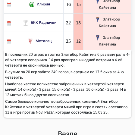
Златибор
16
15
Илирия
Кайетина
Златибор
22
15
БКК Раднички
Кайетина
Златибор
25
12
Металац
Кайетина
В последних 20 играх в гостях Златибор Кайетина 6 раз выиграл в 4-
ой четверти соперника. 14 раз проиграл, ни одной встречи в 4-ой
четверти не окончилось вничью.
В сумме за 20 игр забито 349 голов, в среднем по 17,5 очка за 4-ю
четверть.
Наиболее частое количество заброшенных в четвертой четверти
мячей:
14
очко(в) - 3 раза,
15
очко(в) - 3 раза,
16
очко(в) - 2 раза. И в
12 матчах было другое количество.
Самое большое количество заброшенных командой Златибор
Кайетина в четвертой четверти мячей при игре в гостях составило
31 в игре против Novi Pazar, которая состоялась 15.03.25.
Везде