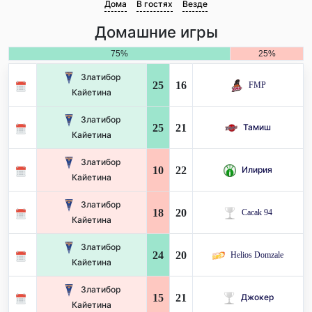
Дома
В гостях
Везде
Домашние игры
75%
25%
Златибор
25
16
FMP
Кайетина
Златибор
25
21
Тамиш
Кайетина
Златибор
10
22
Илирия
Кайетина
Златибор
18
20
Cacak 94
Кайетина
Златибор
24
20
Helios Domzale
Кайетина
Златибор
15
21
Джокер
Кайетина