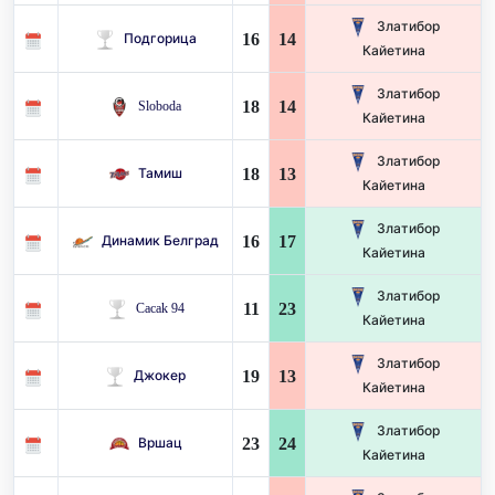
Златибор
16
14
Подгорица
Кайетина
Златибор
18
14
Sloboda
Кайетина
Златибор
18
13
Тамиш
Кайетина
Златибор
16
17
Динамик Белград
Кайетина
Златибор
11
23
Cacak 94
Кайетина
Златибор
19
13
Джокер
Кайетина
Златибор
23
24
Вршац
Кайетина