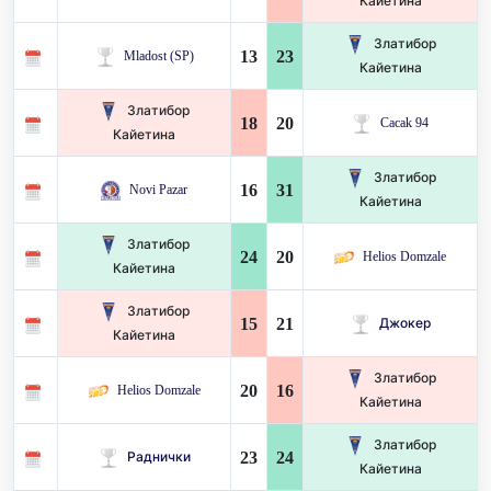
Кайетина
Златибор
13
23
Mladost (SP)
Кайетина
Златибор
18
20
Cacak 94
Кайетина
Златибор
16
31
Novi Pazar
Кайетина
Златибор
24
20
Helios Domzale
Кайетина
Златибор
15
21
Джокер
Кайетина
Златибор
20
16
Helios Domzale
Кайетина
Златибор
23
24
Раднички
Кайетина