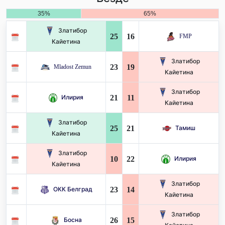
35%
65%
Златибор
25
16
FMP
Кайетина
Златибор
23
19
Mladost Zemun
Кайетина
Златибор
21
11
Илирия
Кайетина
Златибор
25
21
Тамиш
Кайетина
Златибор
10
22
Илирия
Кайетина
Златибор
23
14
ОКК Белград
Кайетина
Златибор
26
15
Босна