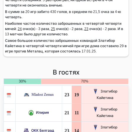
четверти не окончилось вничью.
В сумме за 20 игр забито 430 голов, в среднем по 21,5 очка за 4-ю
четверть.
Наиболее частое количество заброшенных в четвертой четверти
мячей:
24
очко(в) - 3 раза,
25
очко(в) - 2 раза,
23
очко(в) - 2 раза. И в
13 матчах было другое количество.
Самое большое количество заброшенных командой Златибор
Кайетина в четвертой четверти мячей при игре дома составило 29 в
игре против Металац, которая состоялась 17.01.25.
В гостях
30%
70%
Златибор
23
19
Mladost Zemun
Кайетина
Златибор
21
11
Илирия
Кайетина
Златибор
23
14
ОКК Белград