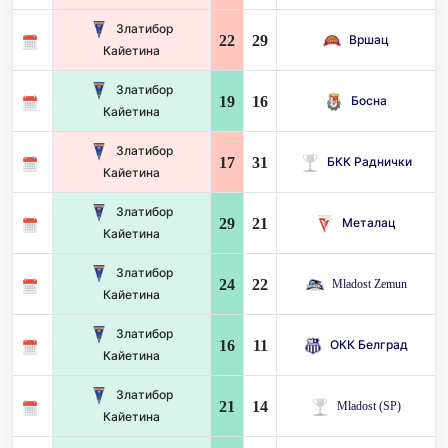
Златибор
22
29
Вршац
Кайетина
Златибор
19
16
Босна
Кайетина
Златибор
17
31
БКК Раднички
Кайетина
Златибор
29
21
Металац
Кайетина
Златибор
24
22
Mladost Zemun
Кайетина
Златибор
16
11
ОКК Белград
Кайетина
Златибор
21
14
Mladost (SP)
Кайетина