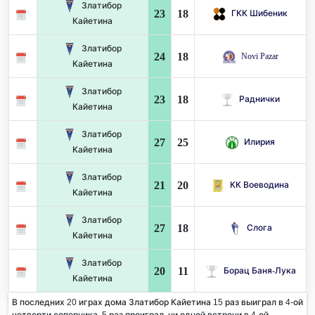
Златибор
23
18
ГКК Шибеник
Кайетина
Златибор
24
18
Novi Pazar
Кайетина
Златибор
23
18
Раднички
Кайетина
Златибор
27
25
Илирия
Кайетина
Златибор
21
20
КК Воеводина
Кайетина
Златибор
27
18
Слога
Кайетина
Златибор
20
11
Борац Баня-Лука
Кайетина
В последних 20 играх дома Златибор Кайетина 15 раз выиграл в 4-ой
четверти соперника. 5 раз проиграл, ни одной встречи в 4-ой