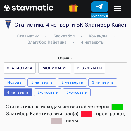
КОНКУРСЫ
Статистика 4 четверти БК Златибор Кайети
Ставматик
›
Баскетбол
›
Команды
›
Златибор Кайетина
›
4 четверть
Серии
▼
СТАТИСТИКА
РАСПИСАНИЕ
РЕЗУЛЬТАТЫ
Исходы
1 четверть
2 четверть
3 четверть
4 четверть
2-очковые
3-очковые
Статистика по исходам четвертой четверти.
-
Златибор Кайетина выиграл(а),
- проиграл(а),
- ничья.