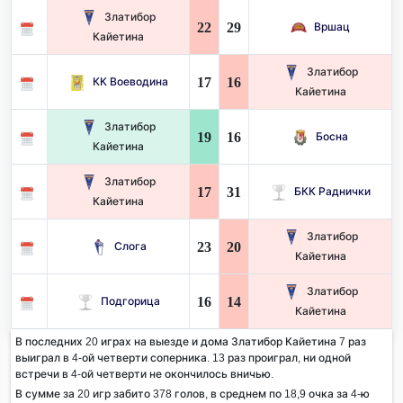
Златибор
22
29
Вршац
Кайетина
Златибор
17
16
КК Воеводина
Кайетина
Златибор
19
16
Босна
Кайетина
Златибор
17
31
БКК Раднички
Кайетина
Златибор
23
20
Слога
Кайетина
Златибор
16
14
Подгорица
Кайетина
В последних 20 играх на выезде и дома Златибор Кайетина 7 раз
выиграл в 4-ой четверти соперника. 13 раз проиграл, ни одной
встречи в 4-ой четверти не окончилось вничью.
В сумме за 20 игр забито 378 голов, в среднем по 18,9 очка за 4-ю