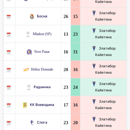
Кайетина
Златибор
26
15
Босна
Кайетина
Златибор
13
23
Mladost (SP)
Кайетина
Златибор
16
31
Novi Pazar
Кайетина
Златибор
20
16
Helios Domzale
Кайетина
Златибор
23
24
Раднички
Кайетина
Златибор
17
16
КК Воеводина
Кайетина
Златибор
23
20
Слога
Кайетина