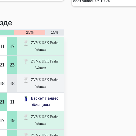
состоялась 06.10.24.
зде
25%
15%
ZVVZ USK Praha
11
17
Women
ZVVZ USK Praha
21
23
Women
ZVVZ USK Praha
18
18
Women
Баскет Ландес
21
11
Женщины
ZVVZ USK Praha
17
19
Women
ZVVZ USK Praha