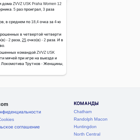
 и дома ZVVZ USK Praha Women 12
рника. 5 раз проиграл, 3 раза
ов, в среднем по 18,4 очка за 4-ю
брошенных в четвертой четверти
(в) - 2 раза,
25
очко(в) - 2 раза. И в
во.
рошенных командой ZVVZ USK
ти мячей при игре на выезде и
в Локомотива Трутнов - Женщины,
КОМАНДЫ
.com
Chatham
онфиденциальности
Randolph Macon
ookies
Huntingdon
льское соглашение
North Central