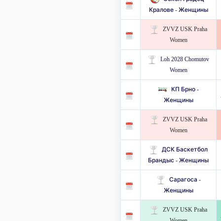
Кралове - Женщины
ZVVZ USK Praha
Women
Loh 2028 Chomutov
Women
КП Брно -
Женщины
ZVVZ USK Praha
Women
ДСК Баскетбол
Брандыс - Женщины
Сарагоса -
Женщины
ZVVZ USK Praha
Women