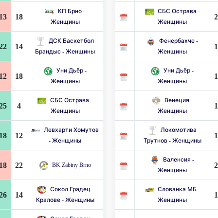
КП Брно -
СБС Острава -
13
18
2
Женщины
Женщины
ДСК Баскетбол
Фенербахче -
22
14
1
Брандыс - Женщины
Женщины
Уни Дьёр -
Уни Дьёр -
12
18
1
Женщины
Женщины
СБС Острава -
Венеция -
25
4
1
Женщины
Женщины
Левхарти Хомутов
Локомотива
18
12
1
- Женщины
Трутнов - Женщины
Валенсия -
18
22
2
BK Zabiny Brno
Женщины
Сокол Градец-
Слованка МБ -
26
14
1
Кралове - Женщины
Женщины