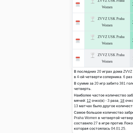
ZVVZ USK Praha
Women
ZVVZ USK Praha
Women
ZVVZ USK Praha
Women
ZVVZ USK Praha
Women
В последних 20 играх дома ZVVZ
в 4-ой четверти соперника. 6 раз
В сумме за 20 игр забито 381 гол
четверть.
Наиболее частое количество за
мячей:
12
очко(в) - 3 раза,
18
очко
13 матчах было другое количест
Самое большое количество заб
Praha Women в четвертой четвер
составило 27 в игре против Лок
которая состоялась 04.01.25.