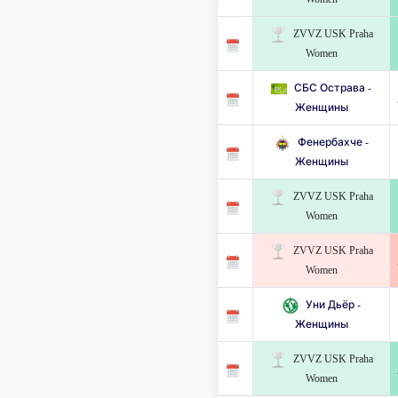
ZVVZ USK Praha
Women
СБС Острава -
Женщины
Фенербахче -
Женщины
ZVVZ USK Praha
Women
ZVVZ USK Praha
Women
Уни Дьёр -
Женщины
ZVVZ USK Praha
Women