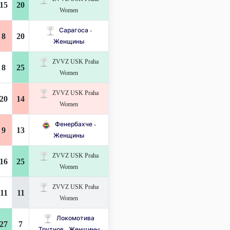
15
20
Women
Сарагоса -
8
20
Женщины
ZVVZ USK Praha
8
25
Women
ZVVZ USK Praha
20
14
Women
Фенербахче -
9
13
Женщины
ZVVZ USK Praha
16
25
Women
ZVVZ USK Praha
11
11
Women
Локомотива
27
7
Трутнов - Женщины