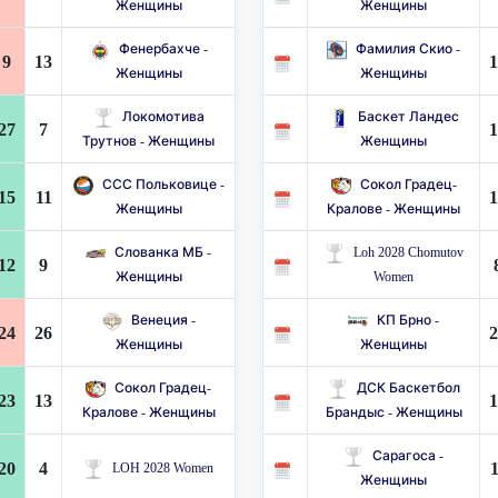
Женщины
Женщины
Фенербахче -
Фамилия Скио -
9
13
1
Женщины
Женщины
Локомотива
Баскет Ландес
27
7
1
Трутнов - Женщины
Женщины
ССС Польковице -
Сокол Градец-
15
11
1
Женщины
Кралове - Женщины
Слованка МБ -
Loh 2028 Chomutov
12
9
Женщины
Women
Венеция -
КП Брно -
24
26
2
Женщины
Женщины
Сокол Градец-
ДСК Баскетбол
23
13
1
Кралове - Женщины
Брандыс - Женщины
Сарагоса -
20
4
1
LOH 2028 Women
Женщины