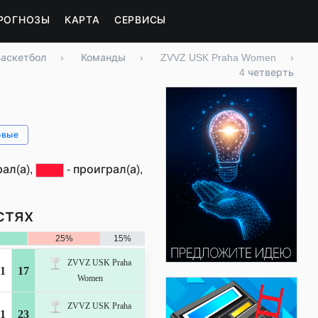
РОГНОЗЫ
КАРТА
СЕРВИСЫ
Баскетбол
›
Команды
›
ZVVZ USK Praha Women
›
4 четверть
овые
ал(а),
- проиграл(а),
стях
25%
15%
ZVVZ USK Praha
1
17
Women
ZVVZ USK Praha
1
23