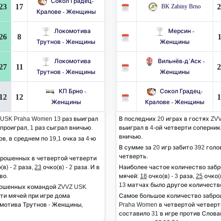
Сокол Градец-
23
17
2
BK Zabiny Brno
Кралове - Женщины
Локомотива
Мерсин -
26
8
1
Трутнов - Женщины
Женщины
Локомотива
Вильнёв-д’Аск -
27
11
2
Трутнов - Женщины
Женщины
КП Брно -
Сокол Градец-
12
12
1
Женщины
Кралове - Женщины
 USK Praha Women 13 раз выиграл
В последних 20 играх в гостях ZV
 проиграл, 1 раз сыграл вничью.
выиграл в 4-ой четверти соперника
вничью.
ов, в среднем по 19,1 очка за 4-ю
В сумме за 20 игр забито 392 голов
четверть.
брошенных в четвертой четверти
(в) - 2 раза,
23
очко(в) - 2 раза. И в
Наиболее частое количество заб
во.
мячей:
18
очко(в) - 3 раза,
25
очко(в
13 матчах было другое количеств
рошенных командой ZVVZ USK
ти мячей при игре дома
Самое большое количество забр
омотива Трутнов - Женщины,
Praha Women в четвертой четверти
составило 31 в игре против Слов