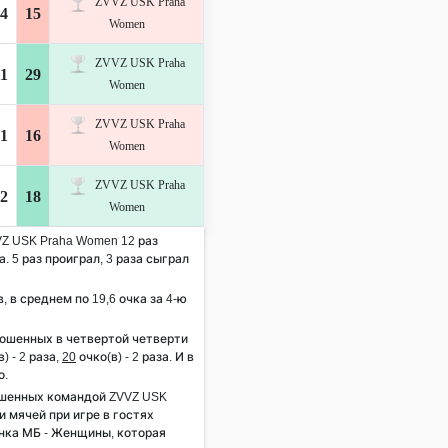
ZVVZ USK Praha
4
15
Women
ZVVZ USK Praha
1
29
Women
ZVVZ USK Praha
1
16
Women
ZVVZ USK Praha
2
18
Women
VZ USK Praha Women 12 раз
. 5 раз проиграл, 3 раза сыграл
, в среднем по 19,6 очка за 4-ю
рошенных в четвертой четверти
) - 2 раза,
20
очко(в) - 2 раза. И в
о.
ошенных командой ZVVZ USK
 мячей при игре в гостях
анка МБ - Женщины, которая