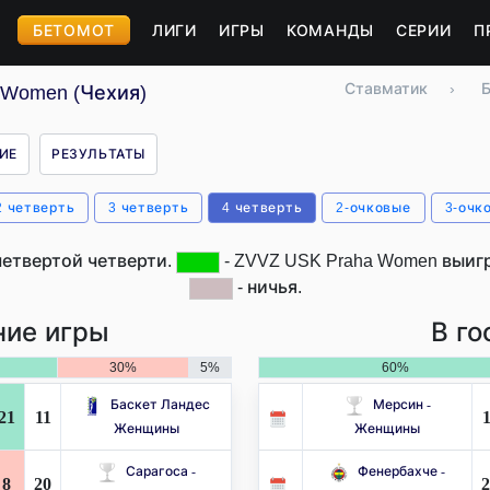
БЕТОМОТ
ЛИГИ
ИГРЫ
КОМАНДЫ
СЕРИИ
П
Ставматик
›
 Women (Чехия)
ИЕ
РЕЗУЛЬТАТЫ
2 четверть
3 четверть
4 четверть
2-очковые
3-очк
четвертой четверти.
- ZVVZ USK Praha Women выигр
- ничья.
ие игры
В го
30%
5%
60%
Баскет Ландес
Мерсин -
21
11
1
Женщины
Женщины
Сарагоса -
Фенербахче -
8
20
2