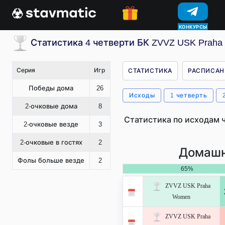
КОНКУРСЫ
Статистика 4 четверти БК ZVVZ USK Praha
Серия
Игр
СТАТИСТИКА
РАСПИСАН
Победы дома
26
Исходы
1 четверть
2-очковые дома
8
Статистика по исходам 
2-очковые везде
3
2-очковые в гостях
2
Домашн
Фолы больше везде
2
65%
ZVVZ USK Praha
Women
ZVVZ USK Praha