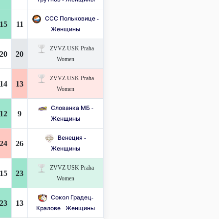
ССС Польковице -
15
11
Женщины
ZVVZ USK Praha
20
20
Women
ZVVZ USK Praha
14
13
Women
Слованка МБ -
12
9
Женщины
Венеция -
24
26
Женщины
ZVVZ USK Praha
15
23
Women
Сокол Градец-
23
13
Кралове - Женщины