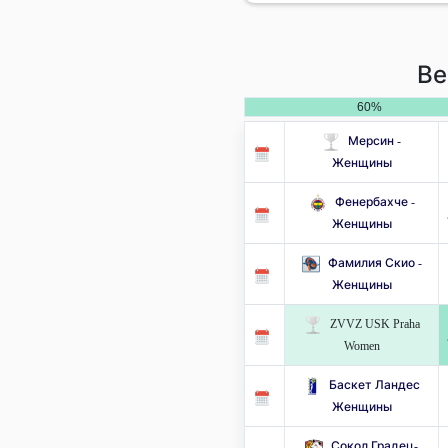
Ве
60%
Мерсин -
Женщины
Фенербахче -
Женщины
Фамилия Скио -
Женщины
ZVVZ USK Praha
Women
Баскет Ландес
Женщины
Сокол Градец-