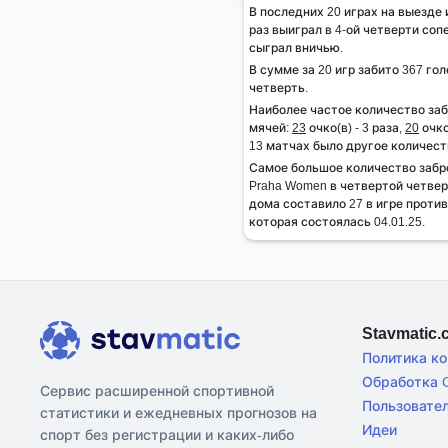
В последних 20 играх на выезде
раз выиграл в 4-ой четверти сопе
сыграл вничью.
В сумме за 20 игр забито 367 гол
четверть.
Наиболее частое количество за
мячей:
23
очко(в) - 3 раза,
20
очко
13 матчах было другое количест
Самое большое количество заб
Praha Women в четвертой четвер
дома составило 27 в игре проти
которая состоялась 04.01.25.
Stavmatic
Политика к
Обработка C
Сервис расширенной спортивной
Пользовате
статистики и ежедневных прогнозов на
Идеи
спорт без регистрации и каких-либо