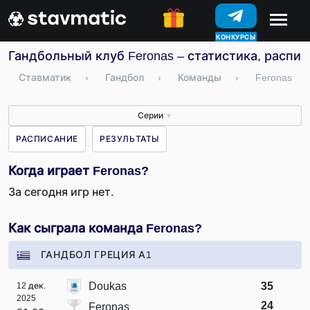
КОНКУРСЫ
Гандбольный клуб Feronas – статистика, распис
Ставматик
›
Гандбол
›
Команды
›
Feronas
Серии
▼
РАСПИСАНИЕ
РЕЗУЛЬТАТЫ
Когда играет Feronas?
За сегодня игр нет.
Как сыграла команда Feronas?
ГАНДБОЛ ГРЕЦИЯ А1
Doukas
35
12 дек.
2025
24
Feronas