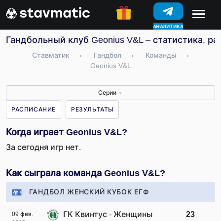
АНАЛИТИКА
КОНКУРСЫ
Гандбольный клуб Geonius V&L – статистика, ра
Ставматик
›
Гандбол
›
Команды
›
Geonius V&L
Серии
▼
РАСПИСАНИЕ
РЕЗУЛЬТАТЫ
Когда играет Geonius V&L?
За сегодня игр нет.
Как сыграла команда Geonius V&L?
ГАНДБОЛ ЖЕНСКИЙ КУБОК ЕГФ
ГК Квинтус - Женщины
23
09 фев.