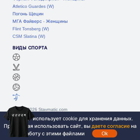
Atletico Guardes (W)
Погонь Щецин
МГА Файверс - Женщины
Flint Tonsberg (W)
CSM Slatina (W)
ВИДЫ СПОРТА
©2017-2026 Stavmatic.com
Этот сайт использует cookie для хранения данных.
Продолжая использовать сайт, вы
даете согласие
на
Для лиц старше 18 лет. На сайте не
работу с этими файлами
Ok
проводятся игры на денежные средства, вся