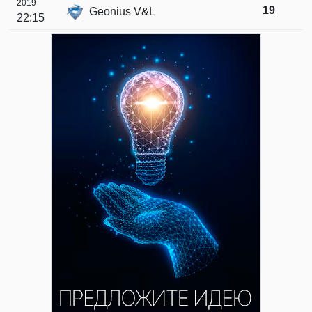
2019
19
Geonius V&L
22:15