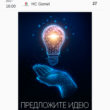
2017
27
HC Gomel
16:00