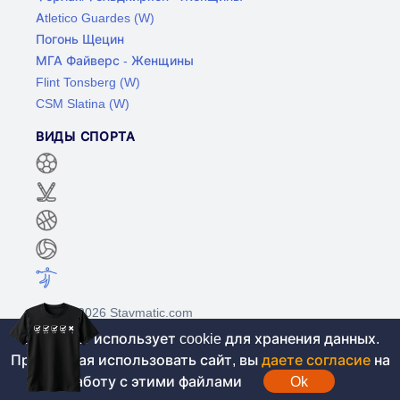
Atletico Guardes (W)
Погонь Щецин
МГА Файверс - Женщины
Flint Tonsberg (W)
CSM Slatina (W)
ВИДЫ СПОРТА
©2017-2026 Stavmatic.com
Этот сайт использует cookie для хранения данных.
Продолжая использовать сайт, вы
даете согласие
на
Для лиц старше 18 лет. На сайте не
работу с этими файлами
Ok
проводятся игры на денежные средства, вся