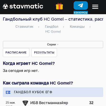
КОНКУРСЫ
Гандбольный клуб HC Gomel – статистика, расп
Ставматик
›
Гандбол
›
Команды
›
HC Gomel
Серии
▼
РАСПИСАНИЕ
РЕЗУЛЬТАТЫ
Когда играет HC Gomel?
За сегодня игр нет.
Как сыграла команда HC Gomel?
ГАНДБОЛ КУБОК ЕГФ
ИБВ Вестманнаэйяр
32
25 ноя.