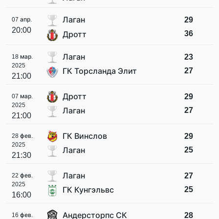
Лаган
29
07 апр.
20:00
36
Дротт
Лаган
23
18 мар.
2025
27
ГК Торсланда Элит
21:00
Дротт
29
07 мар.
2025
27
Лаган
21:00
ГК Винслов
29
28 фев.
2025
25
Лаган
21:30
Лаган
27
22 фев.
2025
25
ГК Кунгэльвс
16:00
Андерсторпс СК
28
16 фев.