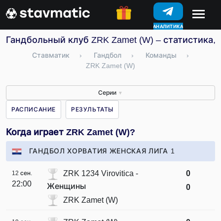
АНАЛИТИКА
КОНКУРСЫ
Гандбольный клуб ZRK Zamet (W) – статистика, 
Ставматик
›
Гандбол
›
Команды
›
ZRK Zamet (W)
Серии
▼
РАСПИСАНИЕ
РЕЗУЛЬТАТЫ
Когда играет ZRK Zamet (W)?
ГАНДБОЛ ХОРВАТИЯ ЖЕНСКАЯ ЛИГА 1
ZRK 1234 Virovitica -
0
12 сен.
22:00
Женщины
0
ZRK Zamet (W)