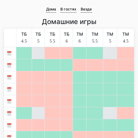
Дома
В гостях
Везде
Домашние игры
ТБ
ТБ
ТБ
ТБ
ТМ
ТМ
ТМ
ТМ
4.5
5
5.5
6
6
5.5
5
4.5