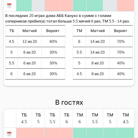
В последних 20 играх дома АББ Канукс в сумме с голами
соперников пробил(а) тотал больше 5.5 мячей 6 раз, ТМ 5.5 - 14 раз.
ТБ
Матчей
Вероят.
ТМ
Матчей
Вероят.
4.5
12 из 20
60%
6
14 из 20
70%
5
6 из 20
30%
5.5
14 из 20
70%
5.5
6 из 20
30%
5
8 из 20
40%
6
6 из 20
30%
4.5
8 из 20
40%
В гостях
ТБ
ТБ
ТБ
ТБ
ТМ
ТМ
ТМ
ТМ
4.5
5
5.5
6
6
5.5
5
4.5