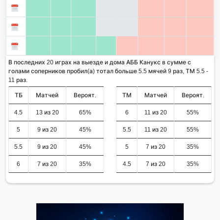
В последних 20 играх на выезде и дома АББ Канукс в сумме с
голами соперников пробил(а) тотал больше 5.5 мячей 9 раз, ТМ 5.5 -
11 раз.
ТБ
Матчей
Вероят.
ТМ
Матчей
Вероят.
4.5
13 из 20
65%
6
11 из 20
55%
5
9 из 20
45%
5.5
11 из 20
55%
5.5
9 из 20
45%
5
7 из 20
35%
6
7 из 20
35%
4.5
7 из 20
35%