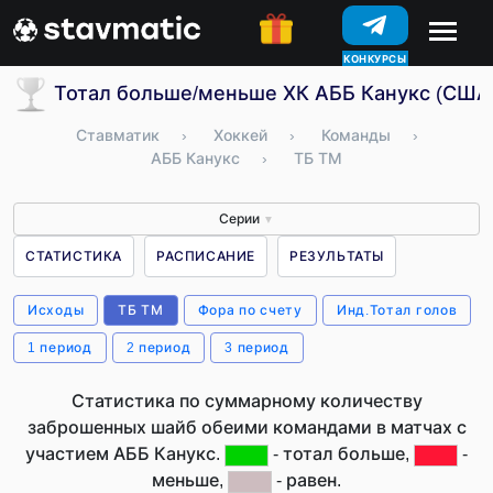
КОНКУРСЫ
Тотал больше/меньше ХК АББ Канукс (США
Ставматик
›
Хоккей
›
Команды
›
АББ Канукс
›
ТБ ТМ
Серии
▼
СТАТИСТИКА
РАСПИСАНИЕ
РЕЗУЛЬТАТЫ
Исходы
ТБ ТМ
Фора по счету
Инд.Тотал голов
1 период
2 период
3 период
Статистика по суммарному количеству
заброшенных шайб обеими командами в матчах с
участием АББ Канукс.
- тотал больше,
-
меньше,
- равен.