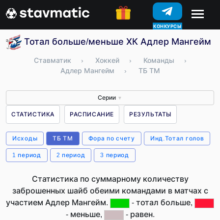
КОНКУРСЫ
Тотал больше/меньше ХК Адлер Мангейм (
Ставматик
›
Хоккей
›
Команды
›
Адлер Мангейм
›
ТБ ТМ
Серии
▼
СТАТИСТИКА
РАСПИСАНИЕ
РЕЗУЛЬТАТЫ
Исходы
ТБ ТМ
Фора по счету
Инд.Тотал голов
1 период
2 период
3 период
Статистика по суммарному количеству
заброшенных шайб обеими командами в матчах с
участием Адлер Мангейм.
- тотал больше,
- меньше,
- равен.