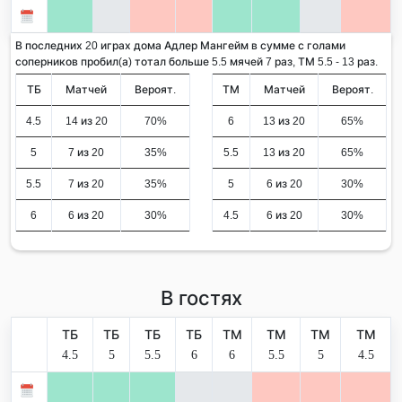
В последних 20 играх дома Адлер Мангейм в сумме с голами
соперников пробил(а) тотал больше 5.5 мячей 7 раз, ТМ 5.5 - 13 раз.
ТБ
Матчей
Вероят.
ТМ
Матчей
Вероят.
4.5
14 из 20
70%
6
13 из 20
65%
5
7 из 20
35%
5.5
13 из 20
65%
5.5
7 из 20
35%
5
6 из 20
30%
6
6 из 20
30%
4.5
6 из 20
30%
В гостях
ТБ
ТБ
ТБ
ТБ
ТМ
ТМ
ТМ
ТМ
4.5
5
5.5
6
6
5.5
5
4.5