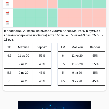
В последних 20 играх на выезде и дома Адлер Мангейм в сумме с
голами соперников пробил(а) тотал больше 5.5 мячей 9 раз, ТМ 5.5 -
11 раз.
ТБ
Матчей
Вероят.
ТМ
Матчей
Вероят.
4.5
11 из 20
55%
6
11 из 20
55%
5
9 из 20
45%
5.5
11 из 20
55%
5.5
9 из 20
45%
5
9 из 20
45%
6
8 из 20
40%
4.5
9 из 20
45%