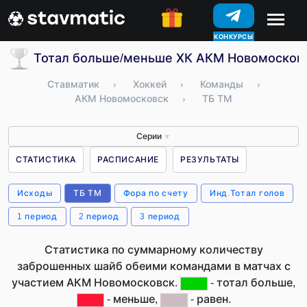
КОНКУРСЫ
Тотал больше/меньше ХК АКМ Новомосковс
Ставматик
›
Хоккей
›
Команды
›
АКМ Новомосковск
›
ТБ ТМ
Серии
▼
СТАТИСТИКА
РАСПИСАНИЕ
РЕЗУЛЬТАТЫ
Исходы
ТБ ТМ
Фора по счету
Инд.Тотал голов
1 период
2 период
3 период
Статистика по суммарному количеству
заброшенных шайб обеими командами в матчах с
участием АКМ Новомосковск.
- тотал больше,
- меньше,
- равен.