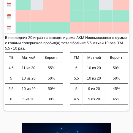
В последних 20 играх на выезде и дома АКМ Новомосковск в сумме
с голами соперников пробил(а) тотал больше 5.5 мячей 10 раз, ТМ
5.5 - 10 раз.
ТБ
Матчей
Вероят.
ТМ
Матчей
Вероят.
4.5
11 из 20
55%
6
10 из 20
50%
5
10 из 20
50%
5.5
10 из 20
50%
5.5
10 из 20
50%
5
9 из 20
45%
6
6 из 20
30%
4.5
9 из 20
45%