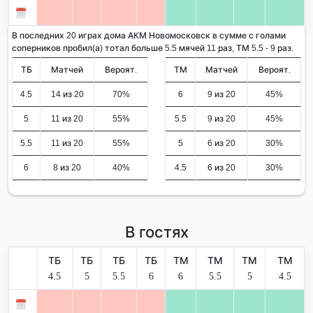
В последних 20 играх дома АКМ Новомосковск в сумме с голами
соперников пробил(а) тотал больше 5.5 мячей 11 раз, ТМ 5.5 - 9 раз.
ТБ
Матчей
Вероят.
ТМ
Матчей
Вероят.
4.5
14 из 20
70%
6
9 из 20
45%
5
11 из 20
55%
5.5
9 из 20
45%
5.5
11 из 20
55%
5
6 из 20
30%
6
8 из 20
40%
4.5
6 из 20
30%
В гостях
ТБ
ТБ
ТБ
ТБ
ТМ
ТМ
ТМ
ТМ
4.5
5
5.5
6
6
5.5
5
4.5