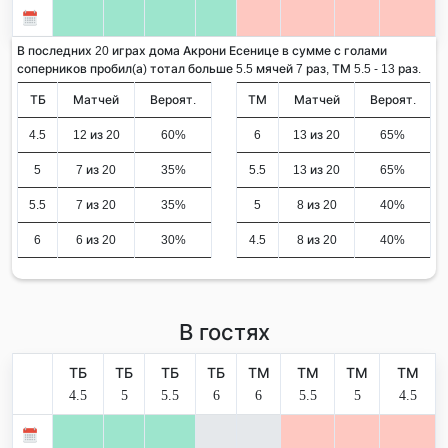
В последних 20 играх дома Акрони Есенице в сумме с голами
соперников пробил(а) тотал больше 5.5 мячей 7 раз, ТМ 5.5 - 13 раз.
ТБ
Матчей
Вероят.
ТМ
Матчей
Вероят.
4.5
12 из 20
60%
6
13 из 20
65%
5
7 из 20
35%
5.5
13 из 20
65%
5.5
7 из 20
35%
5
8 из 20
40%
6
6 из 20
30%
4.5
8 из 20
40%
В гостях
ТБ
ТБ
ТБ
ТБ
ТМ
ТМ
ТМ
ТМ
4.5
5
5.5
6
6
5.5
5
4.5