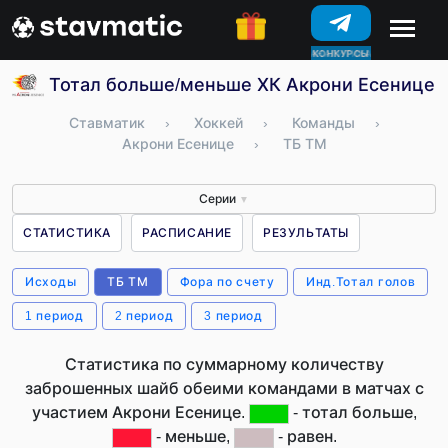
КОНКУРСЫ
Тотал больше/меньше ХК Акрони Есенице (
Ставматик
›
Хоккей
›
Команды
›
Акрони Есенице
›
ТБ ТМ
Серии
▼
СТАТИСТИКА
РАСПИСАНИЕ
РЕЗУЛЬТАТЫ
Исходы
ТБ ТМ
Фора по счету
Инд.Тотал голов
1 период
2 период
3 период
Статистика по суммарному количеству
заброшенных шайб обеими командами в матчах с
участием Акрони Есенице.
- тотал больше,
- меньше,
- равен.