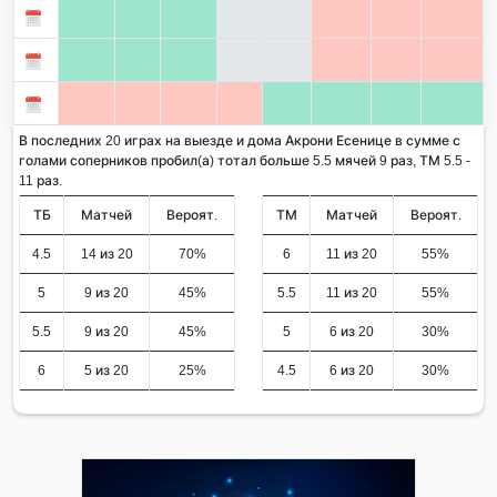
В последних 20 играх на выезде и дома Акрони Есенице в сумме с
голами соперников пробил(а) тотал больше 5.5 мячей 9 раз, ТМ 5.5 -
11 раз.
ТБ
Матчей
Вероят.
ТМ
Матчей
Вероят.
4.5
14 из 20
70%
6
11 из 20
55%
5
9 из 20
45%
5.5
11 из 20
55%
5.5
9 из 20
45%
5
6 из 20
30%
6
5 из 20
25%
4.5
6 из 20
30%