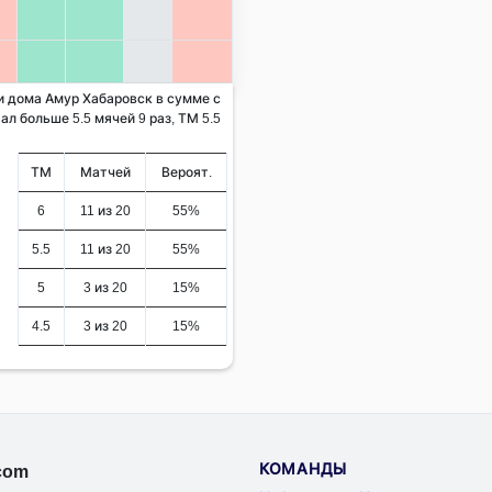
 и дома Амур Хабаровск в сумме с
ал больше 5.5 мячей 9 раз, ТМ 5.5
ТМ
Матчей
Вероят.
6
11 из 20
55%
5.5
11 из 20
55%
5
3 из 20
15%
4.5
3 из 20
15%
КОМАНДЫ
.com