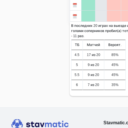
В последних 20 играх на выезде
голами соперников пробил(а) тот
- 11 раз.
ТБ
Матчей
Вероят.
4.5
17 из 20
85%
5
9 из 20
45%
5.5
9 из 20
45%
6
7 из 20
35%
Stavmatic