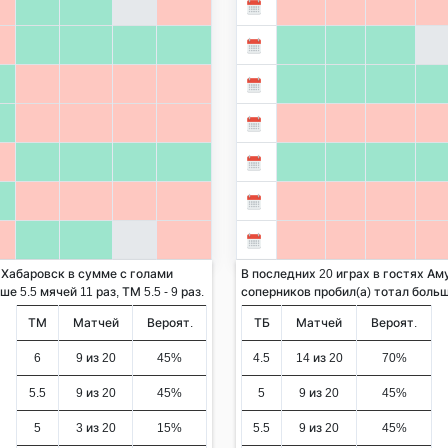
 Хабаровск в сумме с голами
В последних 20 играх в гостях Ам
 5.5 мячей 11 раз, ТМ 5.5 - 9 раз.
соперников пробил(а) тотал больше 
ТМ
Матчей
Вероят.
ТБ
Матчей
Вероят.
6
9 из 20
45%
4.5
14 из 20
70%
5.5
9 из 20
45%
5
9 из 20
45%
5
3 из 20
15%
5.5
9 из 20
45%