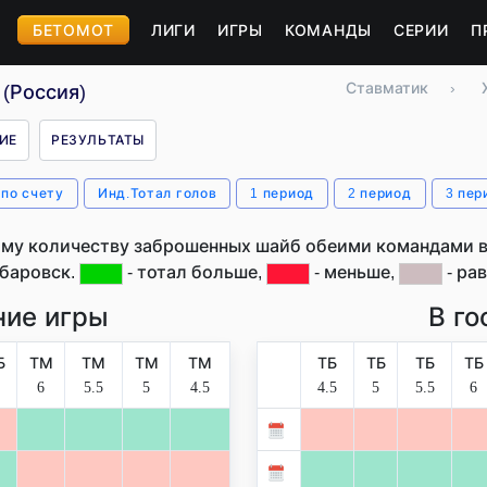
БЕТОМОТ
ЛИГИ
ИГРЫ
КОМАНДЫ
СЕРИИ
П
Ставматик
›
(Россия)
ИЕ
РЕЗУЛЬТАТЫ
 по счету
Инд.Тотал голов
1 период
2 период
3 пер
му количеству заброшенных шайб обеими командами в
баровск.
- тотал больше,
- меньше,
- рав
ие игры
В го
Б
ТМ
ТМ
ТМ
ТМ
ТБ
ТБ
ТБ
ТБ
6
5.5
5
4.5
4.5
5
5.5
6