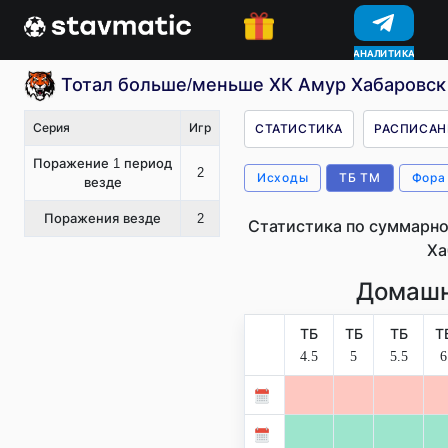
АНАЛИТИКА
КОНКУРСЫ
Тотал больше/меньше ХК Амур Хабаровск 
Серия
Игр
СТАТИСТИКА
РАСПИСАН
Поражение 1 период
2
Исходы
ТБ ТМ
Фора
везде
Поражения везде
2
Статистика по суммарно
Ха
Домашн
ТБ
ТБ
ТБ
Т
4.5
5
5.5
6