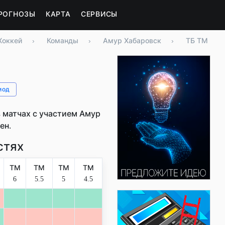
РОГНОЗЫ
КАРТА
СЕРВИСЫ
Хоккей
›
Команды
›
Амур Хабаровск
›
ТБ ТМ
иод
 матчах с участием Амур
ен.
стях
ТМ
ТМ
ТМ
ТМ
6
5.5
5
4.5