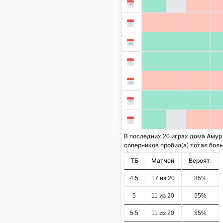
В последних 20 играх дома Амур
соперников пробил(а) тотал больше
ТБ
Матчей
Вероят.
4.5
17 из 20
85%
5
11 из 20
55%
5.5
11 из 20
55%