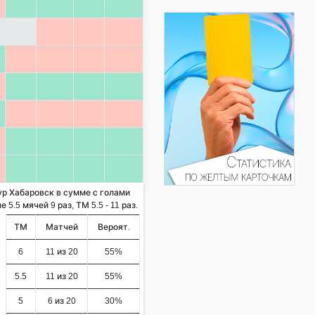
ур Хабаровск в сумме с голами
5.5 мячей 9 раз, ТМ 5.5 - 11 раз.
ТМ
Матчей
Вероят.
6
11 из 20
55%
5.5
11 из 20
55%
5
6 из 20
30%