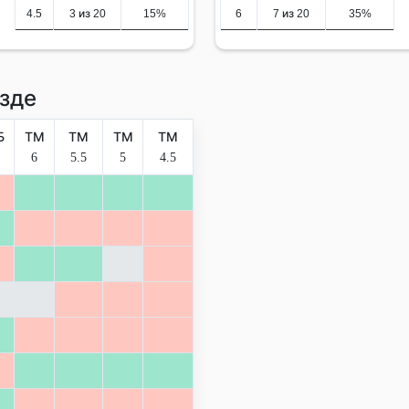
4.5
3 из 20
15%
6
7 из 20
35%
зде
Б
ТМ
ТМ
ТМ
ТМ
6
5.5
5
4.5