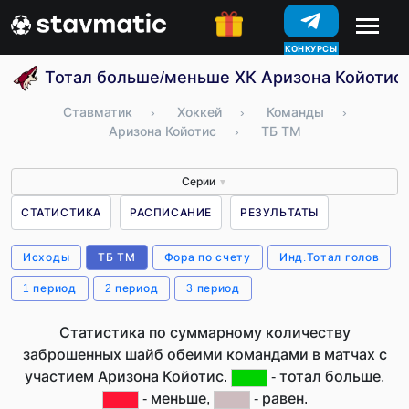
КОНКУРСЫ
Тотал больше/меньше ХК Аризона Койотис
Ставматик
›
Хоккей
›
Команды
›
Аризона Койотис
›
ТБ ТМ
Серии
▼
СТАТИСТИКА
РАСПИСАНИЕ
РЕЗУЛЬТАТЫ
Исходы
ТБ ТМ
Фора по счету
Инд.Тотал голов
1 период
2 период
3 период
Статистика по суммарному количеству
заброшенных шайб обеими командами в матчах с
участием Аризона Койотис.
- тотал больше,
- меньше,
- равен.