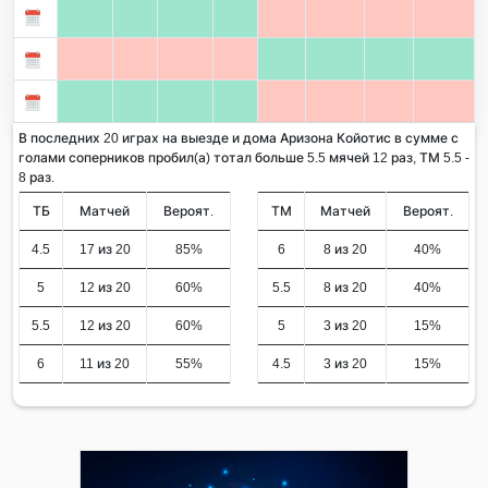
В последних 20 играх на выезде и дома Аризона Койотис в сумме с
голами соперников пробил(а) тотал больше 5.5 мячей 12 раз, ТМ 5.5 -
8 раз.
ТБ
Матчей
Вероят.
ТМ
Матчей
Вероят.
4.5
17 из 20
85%
6
8 из 20
40%
5
12 из 20
60%
5.5
8 из 20
40%
5.5
12 из 20
60%
5
3 из 20
15%
6
11 из 20
55%
4.5
3 из 20
15%