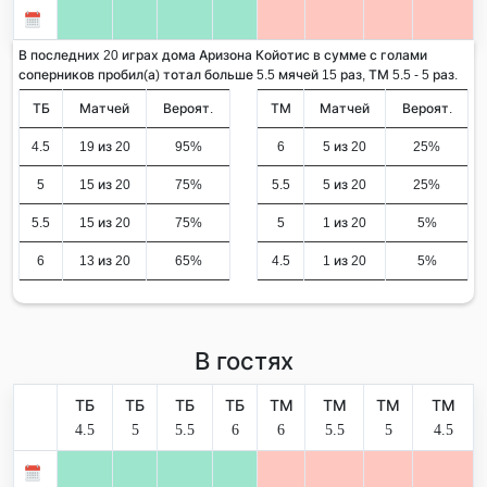
В последних 20 играх дома Аризона Койотис в сумме с голами
соперников пробил(а) тотал больше 5.5 мячей 15 раз, ТМ 5.5 - 5 раз.
ТБ
Матчей
Вероят.
ТМ
Матчей
Вероят.
4.5
19 из 20
95%
6
5 из 20
25%
5
15 из 20
75%
5.5
5 из 20
25%
5.5
15 из 20
75%
5
1 из 20
5%
6
13 из 20
65%
4.5
1 из 20
5%
В гостях
ТБ
ТБ
ТБ
ТБ
ТМ
ТМ
ТМ
ТМ
4.5
5
5.5
6
6
5.5
5
4.5