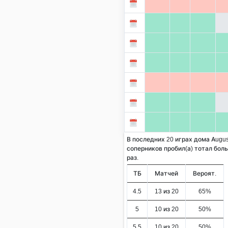
В последних 20 играх дома Augus
соперников пробил(а) тотал больш
раз.
ТБ
Матчей
Вероят.
4.5
13 из 20
65%
5
10 из 20
50%
5.5
10 из 20
50%