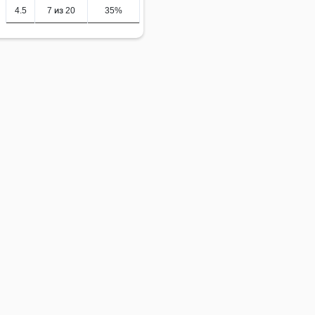
4.5
7 из 20
35%