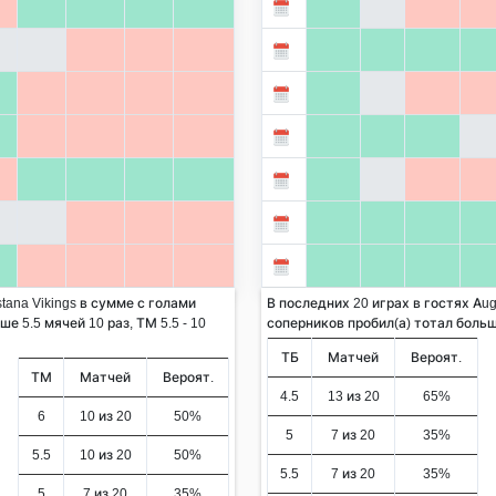
tana Vikings в сумме с голами
В последних 20 играх в гостях Aug
е 5.5 мячей 10 раз, ТМ 5.5 - 10
соперников пробил(а) тотал больше 
ТБ
Матчей
Вероят.
ТМ
Матчей
Вероят.
4.5
13 из 20
65%
6
10 из 20
50%
5
7 из 20
35%
5.5
10 из 20
50%
5.5
7 из 20
35%
5
7 из 20
35%