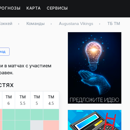
РОГНОЗЫ
КАРТА
СЕРВИСЫ
Хоккей
›
Команды
›
Augustana Vikings
›
ТБ ТМ
иод
 в матчах с участием
равен.
стях
ТМ
ТМ
ТМ
ТМ
6
5.5
5
4.5