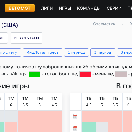
БЕТОМОТ
ЛИГИ
ИГРЫ
КОМАНДЫ
СЕРИИ
П
Ставматик
›
s (США)
ИЕ
РЕЗУЛЬТАТЫ
 по счету
Инд.Тотал голов
1 период
2 период
3 пер
рному количеству заброшенных шайб обеими командами
tana Vikings.
- тотал больше,
- меньше,
- 
ие игры
В го
Б
ТМ
ТМ
ТМ
ТМ
ТБ
ТБ
ТБ
ТБ
6
5.5
5
4.5
4.5
5
5.5
6