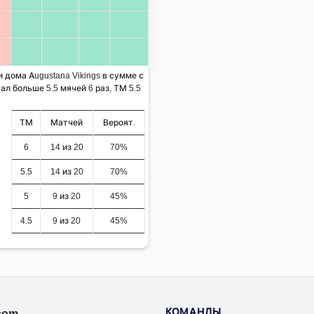
 дома Augustana Vikings в сумме с
ал больше 5.5 мячей 6 раз, ТМ 5.5
ТМ
Матчей
Вероят.
6
14 из 20
70%
5.5
14 из 20
70%
5
9 из 20
45%
4.5
9 из 20
45%
КОМАНДЫ
.com