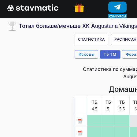
КОНКУРСЫ
Тотал больше/меньше ХК Augustana Viking
СТАТИСТИКА
РАСПИСАН
Исходы
ТБ ТМ
Фора
Статистика по сумма
Augus
Домашн
ТБ
ТБ
ТБ
Т
4.5
5
5.5
6