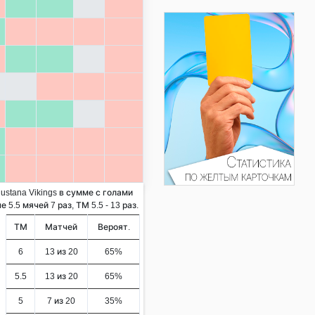
ustana Vikings в сумме с голами
5.5 мячей 7 раз, ТМ 5.5 - 13 раз.
ТМ
Матчей
Вероят.
6
13 из 20
65%
5.5
13 из 20
65%
5
7 из 20
35%