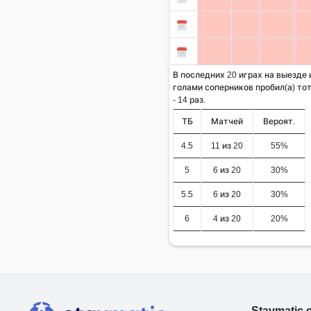
В последних 20 играх на выезде и
голами соперников пробил(а) тот
- 14 раз.
ТБ
Матчей
Вероят.
4.5
11 из 20
55%
5
6 из 20
30%
5.5
6 из 20
30%
6
4 из 20
20%
Stavmatic