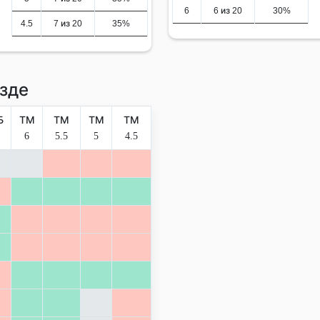
6
6 из 20
30%
4.5
7 из 20
35%
зде
Б
ТМ
ТМ
ТМ
ТМ
6
5.5
5
4.5