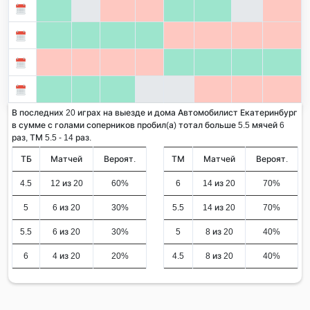
В последних 20 играх на выезде и дома Автомобилист Екатеринбург
в сумме с голами соперников пробил(а) тотал больше 5.5 мячей 6
раз, ТМ 5.5 - 14 раз.
ТБ
Матчей
Вероят.
ТМ
Матчей
Вероят.
4.5
12 из 20
60%
6
14 из 20
70%
5
6 из 20
30%
5.5
14 из 20
70%
5.5
6 из 20
30%
5
8 из 20
40%
6
4 из 20
20%
4.5
8 из 20
40%