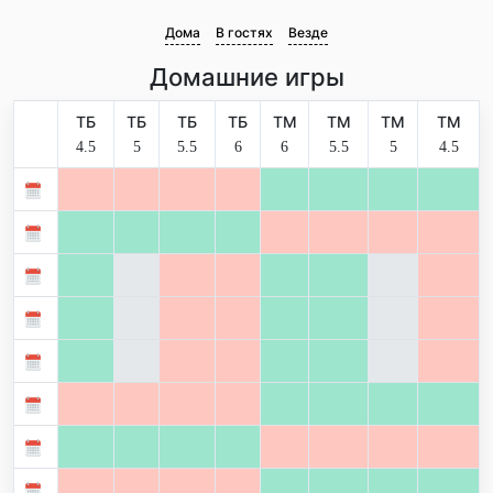
Дома
В гостях
Везде
Домашние игры
ТБ
ТБ
ТБ
ТБ
ТМ
ТМ
ТМ
ТМ
4.5
5
5.5
6
6
5.5
5
4.5