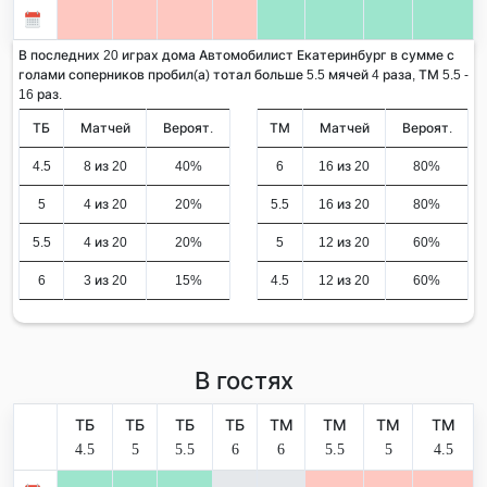
В последних 20 играх дома Автомобилист Екатеринбург в сумме с
голами соперников пробил(а) тотал больше 5.5 мячей 4 раза, ТМ 5.5 -
16 раз.
ТБ
Матчей
Вероят.
ТМ
Матчей
Вероят.
4.5
8 из 20
40%
6
16 из 20
80%
5
4 из 20
20%
5.5
16 из 20
80%
5.5
4 из 20
20%
5
12 из 20
60%
6
3 из 20
15%
4.5
12 из 20
60%
В гостях
ТБ
ТБ
ТБ
ТБ
ТМ
ТМ
ТМ
ТМ
4.5
5
5.5
6
6
5.5
5
4.5