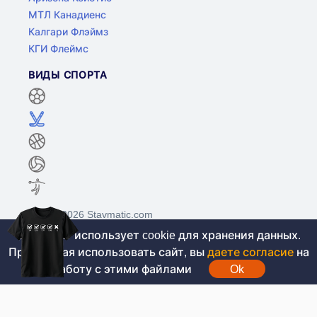
МТЛ Канадиенс
Калгари Флэймз
КГИ Флеймс
ВИДЫ СПОРТА
©2017-2026 Stavmatic.com
Этот сайт использует cookie для хранения данных.
Продолжая использовать сайт, вы
даете согласие
на
Для лиц старше 18 лет. На сайте не
работу с этими файлами
Ok
проводятся игры на денежные средства, вся
информация носит ознакомительный характер.