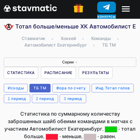
КОНКУРСЫ
Тотал больше/меньше ХК Автомобилист Ека
Ставматик
›
Хоккей
›
Команды
›
Автомобилист Екатеринбург
›
ТБ ТМ
Серии
▼
СТАТИСТИКА
РАСПИСАНИЕ
РЕЗУЛЬТАТЫ
Исходы
ТБ ТМ
Фора по счету
Инд.Тотал голов
1 период
2 период
3 период
Статистика по суммарному количеству
заброшенных шайб обеими командами в матчах с
участием Автомобилист Екатеринбург.
- тотал
больше,
- меньше,
- равен.