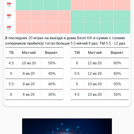
В последних 20 играх на выезде и дома Basel Klh в сумме с голами
соперников пробил(а) тотал больше 5.5 мячей 8 раз, ТМ 5.5 - 12 раз.
ТБ
Матчей
Вероят.
ТМ
Матчей
Вероят.
4.5
10 из 20
50%
6
12 из 20
60%
5
8 из 20
40%
5.5
12 из 20
60%
5.5
8 из 20
40%
5
10 из 20
50%
6
6 из 20
30%
4.5
10 из 20
50%