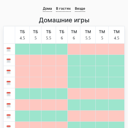
Дома
В гостях
Везде
Домашние игры
ТБ
ТБ
ТБ
ТБ
ТМ
ТМ
ТМ
ТМ
4.5
5
5.5
6
6
5.5
5
4.5