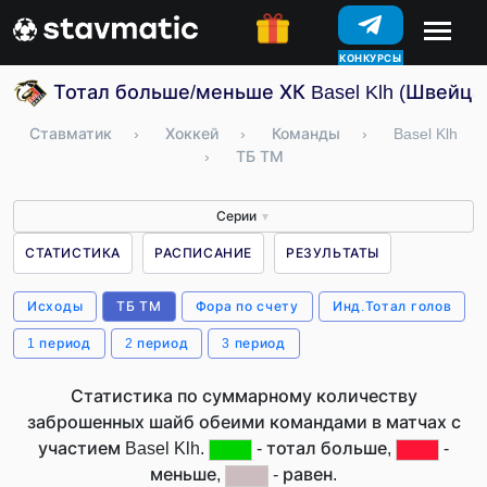
КОНКУРСЫ
Тотал больше/меньше ХК Basel Klh (Швейца
Ставматик
›
Хоккей
›
Команды
›
Basel Klh
›
ТБ ТМ
Серии
▼
СТАТИСТИКА
РАСПИСАНИЕ
РЕЗУЛЬТАТЫ
Исходы
ТБ ТМ
Фора по счету
Инд.Тотал голов
1 период
2 период
3 период
Статистика по суммарному количеству
заброшенных шайб обеими командами в матчах с
участием Basel Klh.
- тотал больше,
-
меньше,
- равен.