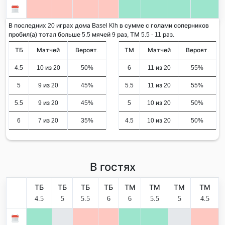
В последних 20 играх дома Basel Klh в сумме с голами соперников
пробил(а) тотал больше 5.5 мячей 9 раз, ТМ 5.5 - 11 раз.
ТБ
Матчей
Вероят.
ТМ
Матчей
Вероят.
4.5
10 из 20
50%
6
11 из 20
55%
5
9 из 20
45%
5.5
11 из 20
55%
5.5
9 из 20
45%
5
10 из 20
50%
6
7 из 20
35%
4.5
10 из 20
50%
В гостях
ТБ
ТБ
ТБ
ТБ
ТМ
ТМ
ТМ
ТМ
4.5
5
5.5
6
6
5.5
5
4.5