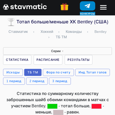
КОНКУРСЫ
Тотал больше/меньше ХК Bentley (США)
Ставматик
›
Хоккей
›
Команды
›
Bentley
›
ТБ ТМ
Серии
▼
СТАТИСТИКА
РАСПИСАНИЕ
РЕЗУЛЬТАТЫ
Исходы
ТБ ТМ
Фора по счету
Инд.Тотал голов
1 период
2 период
3 период
Статистика по суммарному количеству
заброшенных шайб обеими командами в матчах с
участием Bentley.
- тотал больше,
-
меньше,
- равен.