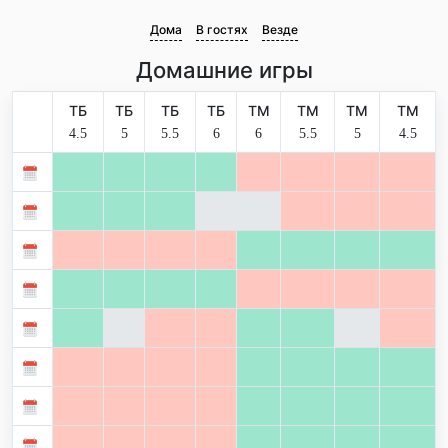
Дома
В гостях
Везде
Домашние игры
ТБ
ТБ
ТБ
ТБ
ТМ
ТМ
ТМ
ТМ
4.5
5
5.5
6
6
5.5
5
4.5