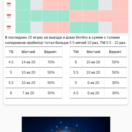
В последних 20 играх на выезде и дома Bentley в сумме с голами
соперников пробил(а) тотал больше 5.5 мячей 10 раз, ТМ 5.5 - 10 раз.
ТБ
Матчей
Вероят.
ТМ
Матчей
Вероят.
4.5
14 из 20
70%
6
10 из 20
50%
5
10 из 20
50%
5.5
10 из 20
50%
5.5
10 из 20
50%
5
6 из 20
30%
6
7 из 20
35%
4.5
6 из 20
30%