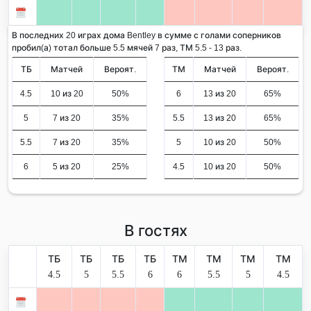
В последних 20 играх дома Bentley в сумме с голами соперников
пробил(а) тотал больше 5.5 мячей 7 раз, ТМ 5.5 - 13 раз.
ТБ
Матчей
Вероят.
ТМ
Матчей
Вероят.
4.5
10 из 20
50%
6
13 из 20
65%
5
7 из 20
35%
5.5
13 из 20
65%
5.5
7 из 20
35%
5
10 из 20
50%
6
5 из 20
25%
4.5
10 из 20
50%
В гостях
ТБ
ТБ
ТБ
ТБ
ТМ
ТМ
ТМ
ТМ
4.5
5
5.5
6
6
5.5
5
4.5