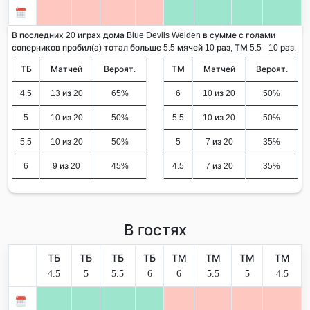
В последних 20 играх дома Blue Devils Weiden в сумме с голами
соперников пробил(а) тотал больше 5.5 мячей 10 раз, ТМ 5.5 - 10 раз.
ТБ
Матчей
Вероят.
ТМ
Матчей
Вероят.
4.5
13 из 20
65%
6
10 из 20
50%
5
10 из 20
50%
5.5
10 из 20
50%
5.5
10 из 20
50%
5
7 из 20
35%
6
9 из 20
45%
4.5
7 из 20
35%
В гостях
ТБ
ТБ
ТБ
ТБ
ТМ
ТМ
ТМ
ТМ
4.5
5
5.5
6
6
5.5
5
4.5