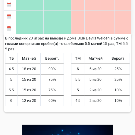
В последних 20 играх на выезде и дома Blue Devils Weiden в сумме с
голами соперников пробил(а) тотал больше 5.5 мячей 15 раз, ТМ 5.5 -
5 раз.
ТБ
Матчей
Вероят.
ТМ
Матчей
Вероят.
4.5
18 из 20
90%
6
5 из 20
25%
5
15 из 20
75%
5.5
5 из 20
25%
5.5
15 из 20
75%
5
2 из 20
10%
6
12 из 20
60%
4.5
2 из 20
10%