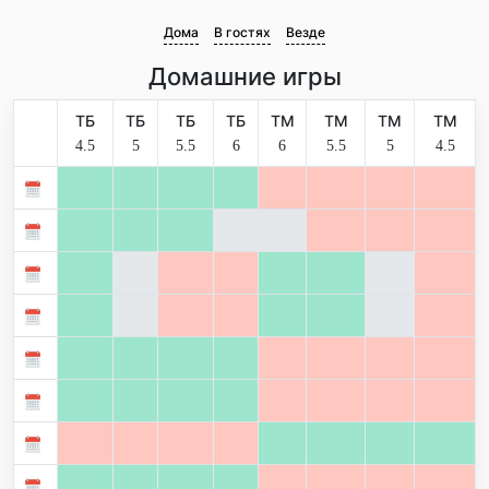
Дома
В гостях
Везде
Домашние игры
ТБ
ТБ
ТБ
ТБ
ТМ
ТМ
ТМ
ТМ
4.5
5
5.5
6
6
5.5
5
4.5