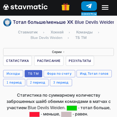
КОНКУРСЫ
Тотал больше/меньше ХК Blue Devils Weiden
Ставматик
›
Хоккей
›
Команды
›
Blue Devils Weiden
›
ТБ ТМ
Серии
▼
СТАТИСТИКА
РАСПИСАНИЕ
РЕЗУЛЬТАТЫ
Исходы
ТБ ТМ
Фора по счету
Инд.Тотал голов
1 период
2 период
3 период
Статистика по суммарному количеству
заброшенных шайб обеими командами в матчах с
участием Blue Devils Weiden.
- тотал больше,
- меньше,
- равен.