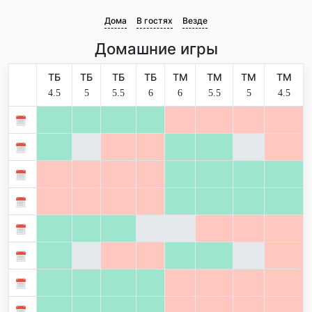
Дома
В гостях
Везде
Домашние игры
ТБ
ТБ
ТБ
ТБ
ТМ
ТМ
ТМ
ТМ
4.5
5
5.5
6
6
5.5
5
4.5