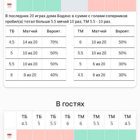
В последних 20 играх дома Боденс в сумме с голами соперников
пробил(а) тотал больше 5.5 мячей 10 раз, ТМ 5.5 - 10 раз.
ТБ
Матчей
Вероят.
ТМ
Матчей
Вероят.
4.5
14 из 20
70%
6
10 из 20
50%
5
10 из 20
50%
5.5
10 из 20
50%
5.5
10 из 20
50%
5
6 из 20
30%
6
8 из 20
40%
4.5
6 из 20
30%
В гостях
ТБ
ТБ
ТБ
ТБ
ТМ
ТМ
ТМ
ТМ
4.5
5
5.5
6
6
5.5
5
4.5