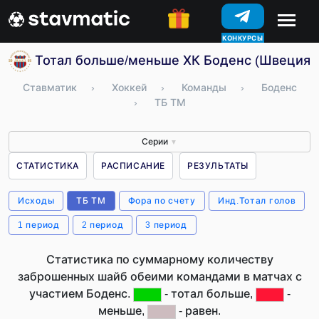
КОНКУРСЫ
Тотал больше/меньше ХК Боденс (Швеция)
Ставматик
›
Хоккей
›
Команды
›
Боденс
›
ТБ ТМ
Серии
▼
СТАТИСТИКА
РАСПИСАНИЕ
РЕЗУЛЬТАТЫ
Исходы
ТБ ТМ
Фора по счету
Инд.Тотал голов
1 период
2 период
3 период
Статистика по суммарному количеству
заброшенных шайб обеими командами в матчах с
участием Боденс.
- тотал больше,
-
меньше,
- равен.