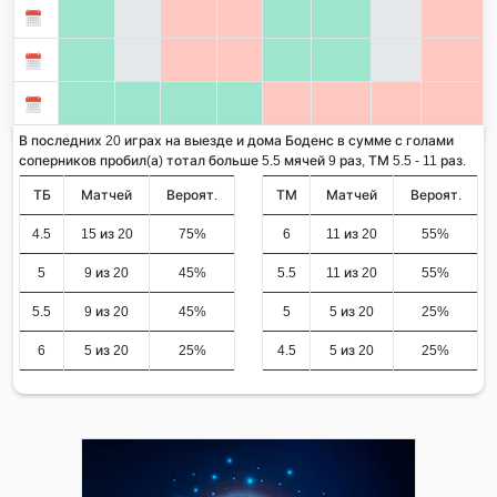
В последних 20 играх на выезде и дома Боденс в сумме с голами
соперников пробил(а) тотал больше 5.5 мячей 9 раз, ТМ 5.5 - 11 раз.
ТБ
Матчей
Вероят.
ТМ
Матчей
Вероят.
4.5
15 из 20
75%
6
11 из 20
55%
5
9 из 20
45%
5.5
11 из 20
55%
5.5
9 из 20
45%
5
5 из 20
25%
6
5 из 20
25%
4.5
5 из 20
25%