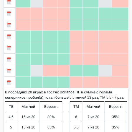
В последних 20 играх в гостях Borlänge HF в сумме с голами
соперников пробил(а) тотал больше 5.5 мячей 13 раз, ТМ 5.5 - 7 раз.
ТБ
Матчей
Вероят.
ТМ
Матчей
Вероят.
4.5
16 из 20
80%
6
7 из 20
35%
5
13 из 20
65%
5.5
7 из 20
35%