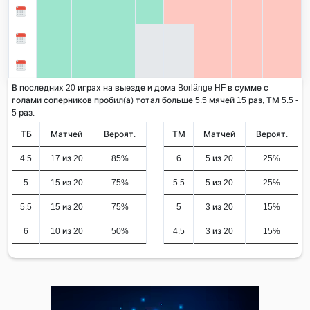
В последних 20 играх на выезде и дома Borlänge HF в сумме с
голами соперников пробил(а) тотал больше 5.5 мячей 15 раз, ТМ 5.5 -
5 раз.
ТБ
Матчей
Вероят.
ТМ
Матчей
Вероят.
4.5
17 из 20
85%
6
5 из 20
25%
5
15 из 20
75%
5.5
5 из 20
25%
5.5
15 из 20
75%
5
3 из 20
15%
6
10 из 20
50%
4.5
3 из 20
15%