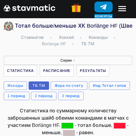
КОНКУРСЫ
Тотал больше/меньше ХК Borlänge HF (Швец
Ставматик
›
Хоккей
›
Команды
›
Borlänge HF
›
ТБ ТМ
Серии
▼
СТАТИСТИКА
РАСПИСАНИЕ
РЕЗУЛЬТАТЫ
Исходы
ТБ ТМ
Фора по счету
Инд.Тотал голов
1 период
2 период
3 период
Статистика по суммарному количеству
заброшенных шайб обеими командами в матчах с
участием Borlänge HF.
- тотал больше,
-
меньше,
- равен.