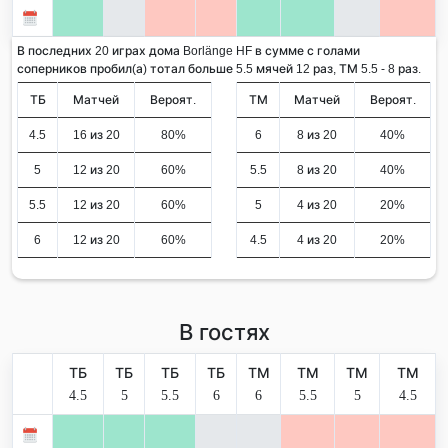
В последних 20 играх дома Borlänge HF в сумме с голами
соперников пробил(а) тотал больше 5.5 мячей 12 раз, ТМ 5.5 - 8 раз.
ТБ
Матчей
Вероят.
ТМ
Матчей
Вероят.
4.5
16 из 20
80%
6
8 из 20
40%
5
12 из 20
60%
5.5
8 из 20
40%
5.5
12 из 20
60%
5
4 из 20
20%
6
12 из 20
60%
4.5
4 из 20
20%
В гостях
ТБ
ТБ
ТБ
ТБ
ТМ
ТМ
ТМ
ТМ
4.5
5
5.5
6
6
5.5
5
4.5