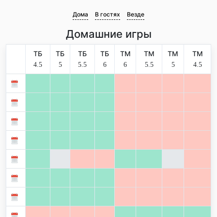
Дома
В гостях
Везде
Домашние игры
ТБ
ТБ
ТБ
ТБ
ТМ
ТМ
ТМ
ТМ
4.5
5
5.5
6
6
5.5
5
4.5