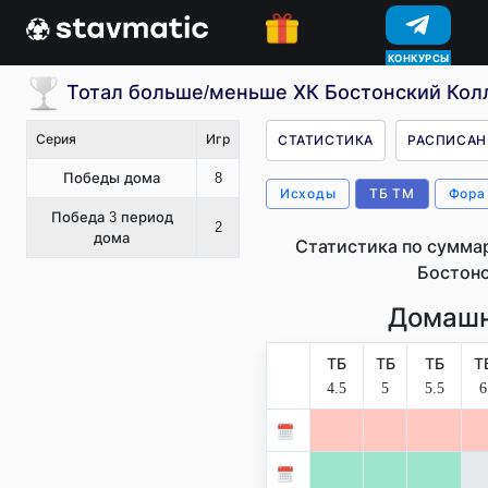
КОНКУРСЫ
Тотал больше/меньше ХК Бостонский Ко
Серия
Игр
СТАТИСТИКА
РАСПИСАН
Победы дома
8
Исходы
ТБ ТМ
Фора
Победа 3 период
2
дома
Статистика по сумма
Бостон
Домашн
ТБ
ТБ
ТБ
Т
4.5
5
5.5
6