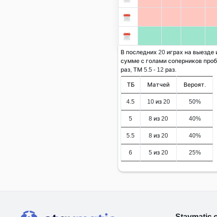
В последних 20 играх на выезде
сумме с голами соперников проби
раз, ТМ 5.5 - 12 раз.
ТБ
Матчей
Вероят.
4.5
10 из 20
50%
5
8 из 20
40%
5.5
8 из 20
40%
6
5 из 20
25%
Stavmatic