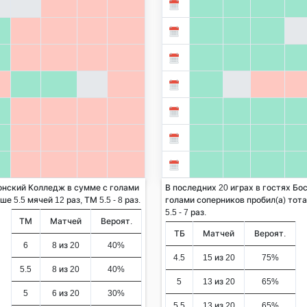
онский Колледж в сумме с голами
В последних 20 играх в гостях Б
 5.5 мячей 12 раз, ТМ 5.5 - 8 раз.
голами соперников пробил(а) тота
5.5 - 7 раз.
ТМ
Матчей
Вероят.
ТБ
Матчей
Вероят.
6
8 из 20
40%
4.5
15 из 20
75%
5.5
8 из 20
40%
5
13 из 20
65%
5
6 из 20
30%
5.5
13 из 20
65%