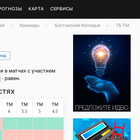
РОГНОЗЫ
КАРТА
СЕРВИСЫ
ей
›
Команды
›
Бостонский Колледж
›
ТБ ТМ
иод
 в матчах с участием
- равен.
стях
ТМ
ТМ
ТМ
ТМ
6
5.5
5
4.5