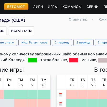
БЕТОМОТ
ЛИГИ
ИГРЫ
КОМАНДЫ
СЕРИИ
П
Ставматик
›
Хокк
лледж (США)
ИЕ
РЕЗУЛЬТАТЫ
 по счету
Инд.Тотал голов
1 период
2 период
3 пер
рному количеству заброшенных шайб обеими командами
ский Колледж.
- тотал больше,
- меньше,
ие игры
В го
Б
ТМ
ТМ
ТМ
ТМ
ТБ
ТБ
ТБ
ТБ
6
5.5
5
4.5
4.5
5
5.5
6