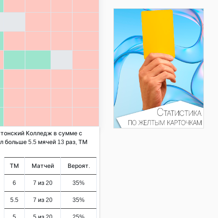
остонский Колледж в сумме с
л больше 5.5 мячей 13 раз, ТМ
ТМ
Матчей
Вероят.
6
7 из 20
35%
5.5
7 из 20
35%
5
5 из 20
25%