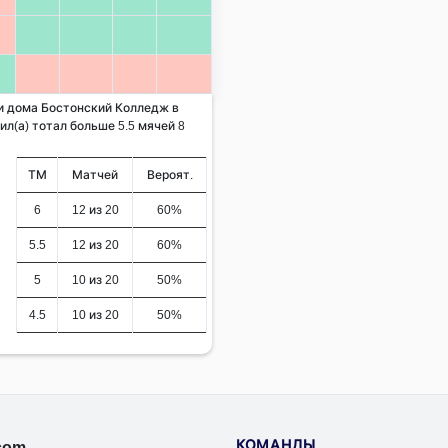
 и дома Бостонский Колледж в
л(а) тотал больше 5.5 мячей 8
ТМ
Матчей
Вероят.
6
12 из 20
60%
5.5
12 из 20
60%
5
10 из 20
50%
4.5
10 из 20
50%
КОМАНДЫ
.com