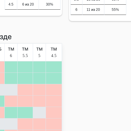
4.5
6 из 20
30%
6
11 из 20
55%
зде
Б
ТМ
ТМ
ТМ
ТМ
6
5.5
5
4.5