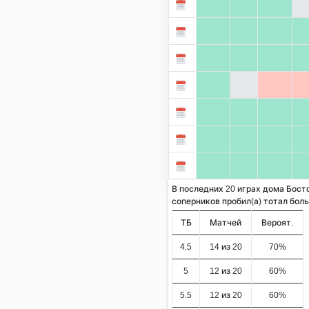
В последних 20 играх дома Бост
соперников пробил(а) тотал больше
ТБ
Матчей
Вероят.
4.5
14 из 20
70%
5
12 из 20
60%
5.5
12 из 20
60%