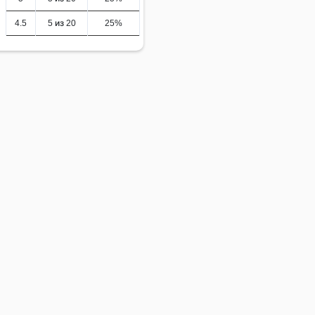
4.5
5 из 20
25%