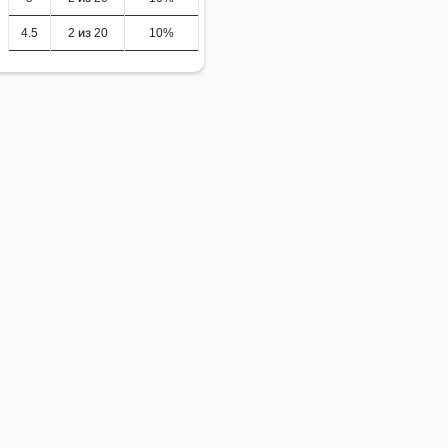
4.5
2 из 20
10%