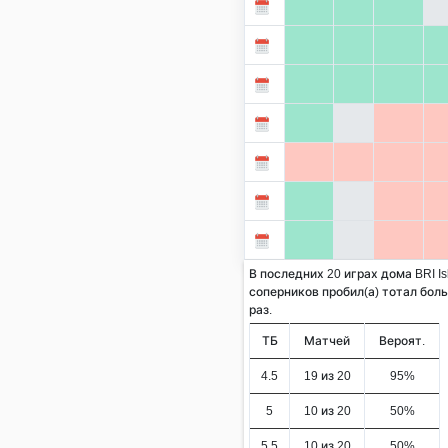
В последних 20 играх дома BRI Is
соперников пробил(а) тотал больш
раз.
ТБ
Матчей
Вероят.
4.5
19 из 20
95%
5
10 из 20
50%
5.5
10 из 20
50%