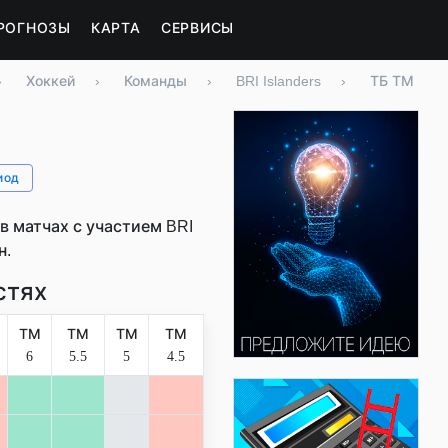
РОГНОЗЫ
КАРТА
СЕРВИСЫ
›
Хоккей
›
Команды
›
BRI Islanders
›
ТБ ТМ
иод
 матчах с участием BRI
н.
стях
ТМ
ТМ
ТМ
ТМ
6
5.5
5
4.5