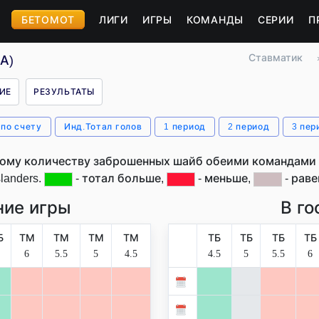
БЕТОМОТ
ЛИГИ
ИГРЫ
КОМАНДЫ
СЕРИИ
П
Ставматик
А)
ИЕ
РЕЗУЛЬТАТЫ
 по счету
Инд.Тотал голов
1 период
2 период
3 пер
ому количеству заброшенных шайб обеими командами в
slanders.
- тотал больше,
- меньше,
- раве
ие игры
В го
Б
ТМ
ТМ
ТМ
ТМ
ТБ
ТБ
ТБ
ТБ
6
5.5
5
4.5
4.5
5
5.5
6