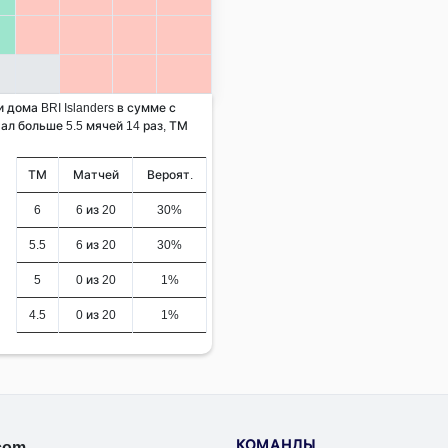
 дома BRI Islanders в сумме с
ал больше 5.5 мячей 14 раз, ТМ
ТМ
Матчей
Вероят.
6
6 из 20
30%
5.5
6 из 20
30%
5
0 из 20
1%
4.5
0 из 20
1%
КОМАНДЫ
.com