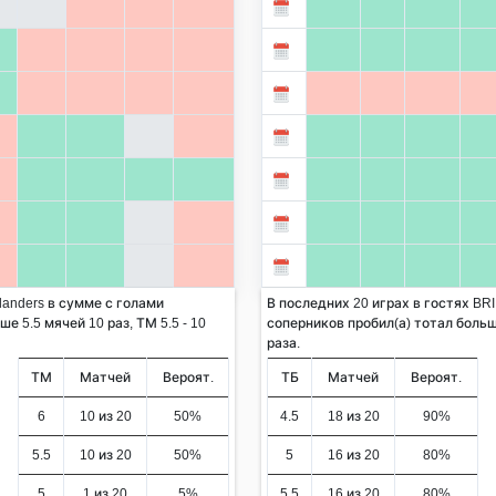
landers в сумме с голами
В последних 20 играх в гостях BRI
е 5.5 мячей 10 раз, ТМ 5.5 - 10
соперников пробил(а) тотал больше
раза.
ТМ
Матчей
Вероят.
ТБ
Матчей
Вероят.
6
10 из 20
50%
4.5
18 из 20
90%
5.5
10 из 20
50%
5
16 из 20
80%
5
1 из 20
5%
5.5
16 из 20
80%