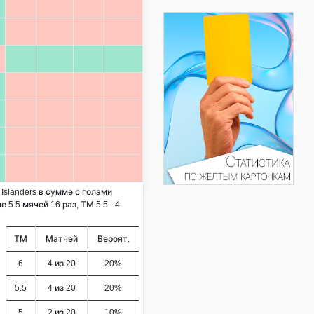
 Islanders в сумме с голами
 5.5 мячей 16 раз, ТМ 5.5 - 4
ТМ
Матчей
Вероят.
6
4 из 20
20%
5.5
4 из 20
20%
5
2 из 20
10%