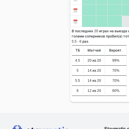
В последних 20 играх на выезде и
голами соперников пробил(а) тот
5.5 - 6 раз.
ТБ
Матчей
Вероят.
4.5
20 из 20
99%
5
14 из 20
70%
5.5
14 из 20
70%
6
12 из 20
60%
Stavmatic