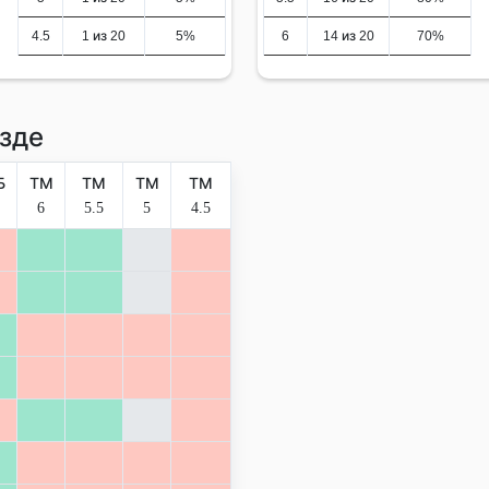
4.5
1 из 20
5%
6
14 из 20
70%
зде
Б
ТМ
ТМ
ТМ
ТМ
6
5.5
5
4.5