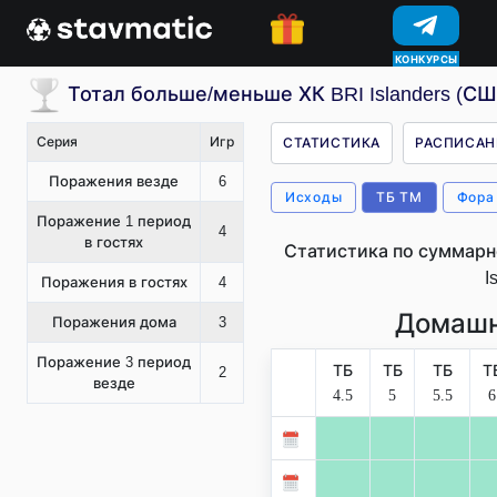
КОНКУРСЫ
Тотал больше/меньше ХК BRI Islanders (СШ
Серия
Игр
СТАТИСТИКА
РАСПИСАН
Поражения везде
6
Исходы
ТБ ТМ
Фора
Поражение 1 период
4
в гостях
Статистика по суммарн
I
Поражения в гостях
4
Домашн
Поражения дома
3
Поражение 3 период
ТБ
ТБ
ТБ
Т
2
везде
4.5
5
5.5
6