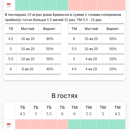
В последних 20 играх дома Бриансон в сумме с голами соперников
пробил(а) тотал больше 5.5 мячей 10 раз, ТМ 5.5 - 10 раз.
ТБ
Матчей
Вероят.
ТМ
Матчей
Вероят.
4.5
16 из 20
80%
6
10 из 20
50%
5
10 из 20
50%
5.5
10 из 20
50%
5.5
10 из 20
50%
5
4 из 20
20%
6
8 из 20
40%
4.5
4 из 20
20%
В гостях
ТБ
ТБ
ТБ
ТБ
ТМ
ТМ
ТМ
ТМ
4.5
5
5.5
6
6
5.5
5
4.5