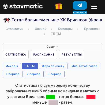
КОНКУРСЫ
Тотал больше/меньше ХК Бриансон (Франц
Ставматик
›
Хоккей
›
Команды
›
Бриансон
›
ТБ ТМ
Серии
▼
СТАТИСТИКА
РАСПИСАНИЕ
РЕЗУЛЬТАТЫ
Исходы
ТБ ТМ
Фора по счету
Инд.Тотал голов
1 период
2 период
3 период
Статистика по суммарному количеству
заброшенных шайб обеими командами в матчах с
участием Бриансон.
- тотал больше,
-
меньше,
- равен.