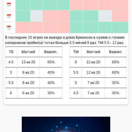
В последних 20 играх на выезде и дома Бриансон в сумме с голами
соперников пробил(а) тотал больше 5.5 мячей 8 раз, ТМ 5.5 - 12 раз.
ТБ
Матчей
Вероят.
ТМ
Матчей
Вероят.
4.5
13 из 20
65%
6
12 из 20
60%
5
8 из 20
40%
5.5
12 из 20
60%
5.5
8 из 20
40%
5
7 из 20
35%
6
6 из 20
30%
4.5
7 из 20
35%