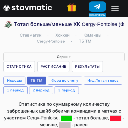
КОНКУРСЫ
Тотал больше/меньше ХК Cergy-Pontoise (Ф
Ставматик
›
Хоккей
›
Команды
›
Cergy-Pontoise
›
ТБ ТМ
Серии
▼
СТАТИСТИКА
РАСПИСАНИЕ
РЕЗУЛЬТАТЫ
Исходы
ТБ ТМ
Фора по счету
Инд.Тотал голов
1 период
2 период
3 период
Статистика по суммарному количеству
заброшенных шайб обеими командами в матчах с
участием Cergy-Pontoise.
- тотал больше,
-
меньше,
- равен.