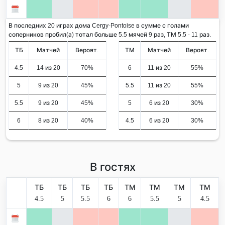
В последних 20 играх дома Cergy-Pontoise в сумме с голами
соперников пробил(а) тотал больше 5.5 мячей 9 раз, ТМ 5.5 - 11 раз.
ТБ
Матчей
Вероят.
ТМ
Матчей
Вероят.
4.5
14 из 20
70%
6
11 из 20
55%
5
9 из 20
45%
5.5
11 из 20
55%
5.5
9 из 20
45%
5
6 из 20
30%
6
8 из 20
40%
4.5
6 из 20
30%
В гостях
ТБ
ТБ
ТБ
ТБ
ТМ
ТМ
ТМ
ТМ
4.5
5
5.5
6
6
5.5
5
4.5