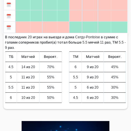
В последних 20 играх на выезде и дома Cergy-Pontoise в сумме с
голами соперников пробил(а) тотал больше 5.5 мячей 11 раз, ТМ 5.5 -
9 раз.
ТБ
Матчей
Вероят.
ТМ
Матчей
Вероят.
4.5
14 из 20
70%
6
9 из 20
45%
5
11 из 20
55%
5.5
9 из 20
45%
5.5
11 из 20
55%
5
6 из 20
30%
6
10 из 20
50%
4.5
6 из 20
30%