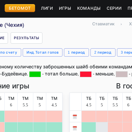
БЕТОМОТ
ЛИГИ
ИГРЫ
КОМАНДЫ
СЕРИИ
П
Ставматик
›
Х
е (Чехия)
ИЕ
РЕЗУЛЬТАТЫ
 по счету
Инд.Тотал голов
1 период
2 период
3 пер
рному количеству заброшенных шайб обеими командами
-Будеёвице.
- тотал больше,
- меньше,
-
ие игры
В го
Б
ТМ
ТМ
ТМ
ТМ
ТБ
ТБ
ТБ
ТБ
6
5.5
5
4.5
4.5
5
5.5
6