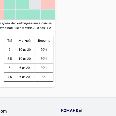
 и дома Ческе-Будеёвице в сумме
отал больше 5.5 мячей 10 раз, ТМ
ТМ
Матчей
Вероят.
6
10 из 20
50%
5.5
10 из 20
50%
5
6 из 20
30%
4.5
6 из 20
30%
КОМАНДЫ
.com