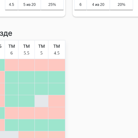
4.5
5 из 20
25%
6
4 из 20
20%
зде
Б
ТМ
ТМ
ТМ
ТМ
6
5.5
5
4.5