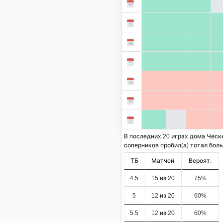
В последних 20 играх дома Ческ
соперников пробил(а) тотал больше
ТБ
Матчей
Вероят.
4.5
15 из 20
75%
5
12 из 20
60%
5.5
12 из 20
60%