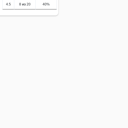
4.5
8 из 20
40%