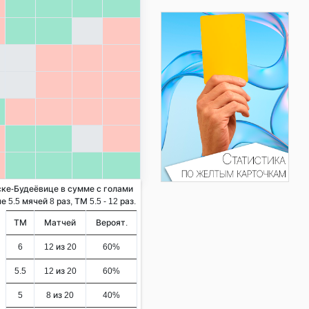
ске-Будеёвице в сумме с голами
5.5 мячей 8 раз, ТМ 5.5 - 12 раз.
ТМ
Матчей
Вероят.
6
12 из 20
60%
5.5
12 из 20
60%
5
8 из 20
40%