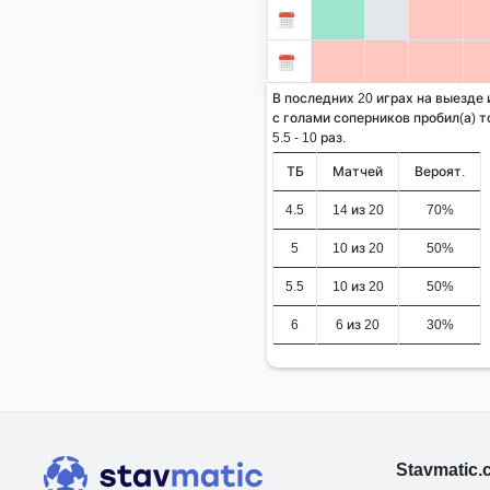
В последних 20 играх на выезде
с голами соперников пробил(а) т
5.5 - 10 раз.
ТБ
Матчей
Вероят.
4.5
14 из 20
70%
5
10 из 20
50%
5.5
10 из 20
50%
6
6 из 20
30%
Stavmatic