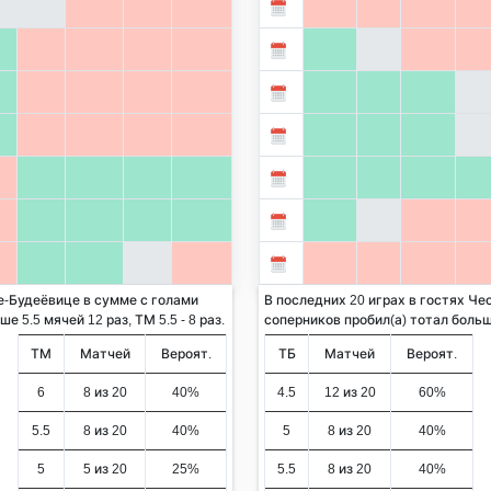
е-Будеёвице в сумме с голами
В последних 20 играх в гостях Че
 5.5 мячей 12 раз, ТМ 5.5 - 8 раз.
соперников пробил(а) тотал больше 
ТМ
Матчей
Вероят.
ТБ
Матчей
Вероят.
6
8 из 20
40%
4.5
12 из 20
60%
5.5
8 из 20
40%
5
8 из 20
40%
5
5 из 20
25%
5.5
8 из 20
40%