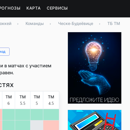
РОГНОЗЫ
КАРТА
СЕРВИСЫ
оккей
›
Команды
›
Ческе-Будеёвице
›
ТБ ТМ
иод
 в матчах с участием
 равен.
стях
ТМ
ТМ
ТМ
ТМ
6
5.5
5
4.5