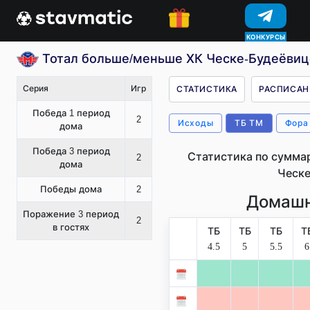
КОНКУРСЫ
Тотал больше/меньше ХК Ческе-Будеёвиц
Серия
Игр
СТАТИСТИКА
РАСПИСАН
Победа 1 период
2
Исходы
ТБ ТМ
Фора
дома
Победа 3 период
Статистика по сумма
2
дома
Ческе
Победы дома
2
Домашн
Поражение 3 период
2
в гостях
ТБ
ТБ
ТБ
Т
4.5
5
5.5
6