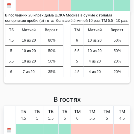
В последних 20 играх дома ЦСКА Москва в сумме с голами
соперников пробил(а) тотал больше 5.5 мячей 10 раз, ТМ 5.5 - 10 раз.
ТБ
Матчей
Вероят.
ТМ
Матчей
Вероят.
4.5
16 из 20
80%
6
10 из 20
50%
5
10 из 20
50%
5.5
10 из 20
50%
5.5
10 из 20
50%
5
4 из 20
20%
6
7 из 20
35%
4.5
4 из 20
20%
В гостях
ТБ
ТБ
ТБ
ТБ
ТМ
ТМ
ТМ
ТМ
4.5
5
5.5
6
6
5.5
5
4.5