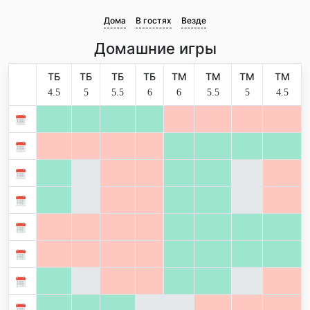
Дома
В гостях
Везде
Домашние игры
ТБ
ТБ
ТБ
ТБ
ТМ
ТМ
ТМ
ТМ
4.5
5
5.5
6
6
5.5
5
4.5