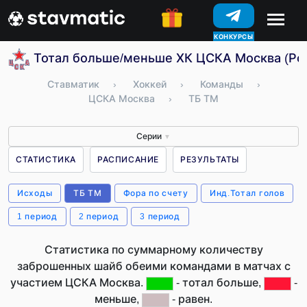
КОНКУРСЫ
Тотал больше/меньше ХК ЦСКА Москва (Ро
Ставматик
›
Хоккей
›
Команды
›
ЦСКА Москва
›
ТБ ТМ
Серии
▼
СТАТИСТИКА
РАСПИСАНИЕ
РЕЗУЛЬТАТЫ
Исходы
ТБ ТМ
Фора по счету
Инд.Тотал голов
1 период
2 период
3 период
Статистика по суммарному количеству
заброшенных шайб обеими командами в матчах с
участием ЦСКА Москва.
- тотал больше,
-
меньше,
- равен.