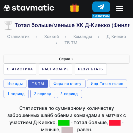
КОНКУРСЫ
Тотал больше/меньше ХК Д-Киекко (Финля
Ставматик
›
Хоккей
›
Команды
›
Д-Киекко
›
ТБ ТМ
Серии
▼
СТАТИСТИКА
РАСПИСАНИЕ
РЕЗУЛЬТАТЫ
Исходы
ТБ ТМ
Фора по счету
Инд.Тотал голов
1 период
2 период
3 период
Статистика по суммарному количеству
заброшенных шайб обеими командами в матчах с
участием Д-Киекко.
- тотал больше,
-
меньше,
- равен.