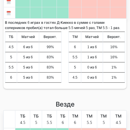
В последних 6 играх в гостях Д-Киекко в сумме с голами
соперников пробил(а) тотал больше 5.5 мячей 5 раз, ТМ 5.5 - 1 раз.
ТБ
Матчей
Вероят.
ТМ
Матчей
Вероят.
4.5
6 из 6
99%
6
1 из 6
16%
5
5 из 6
83%
5.5
1 из 6
16%
5.5
5 из 6
83%
5
0 из 6
1%
6
5 из 6
83%
4.5
0 из 6
1%
Везде
ТБ
ТБ
ТБ
ТБ
ТМ
ТМ
ТМ
ТМ
4.5
5
5.5
6
6
5.5
5
4.5