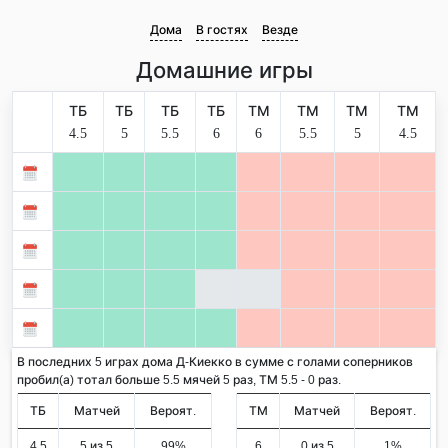
Дома
В гостях
Везде
Домашние игры
ТБ
ТБ
ТБ
ТБ
ТМ
ТМ
ТМ
ТМ
4.5
5
5.5
6
6
5.5
5
4.5
В последних 5 играх дома Д-Киекко в сумме с голами соперников
пробил(а) тотал больше 5.5 мячей 5 раз, ТМ 5.5 - 0 раз.
ТБ
Матчей
Вероят.
ТМ
Матчей
Вероят.
4.5
5 из 5
99%
6
0 из 5
1%