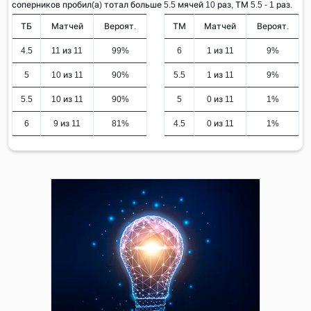
соперников пробил(а) тотал больше 5.5 мячей 10 раз, ТМ 5.5 - 1 раз.
ТБ
Матчей
Вероят.
ТМ
Матчей
Вероят.
4.5
11 из 11
99%
6
1 из 11
9%
5
10 из 11
90%
5.5
1 из 11
9%
5.5
10 из 11
90%
5
0 из 11
1%
6
9 из 11
81%
4.5
0 из 11
1%