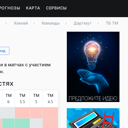
РОГНОЗЫ
КАРТА
СЕРВИСЫ
›
Хоккей
›
Команды
›
Дартмут
›
ТБ ТМ
иод
 в матчах с участием
н.
стях
ТМ
ТМ
ТМ
ТМ
6
5.5
5
4.5