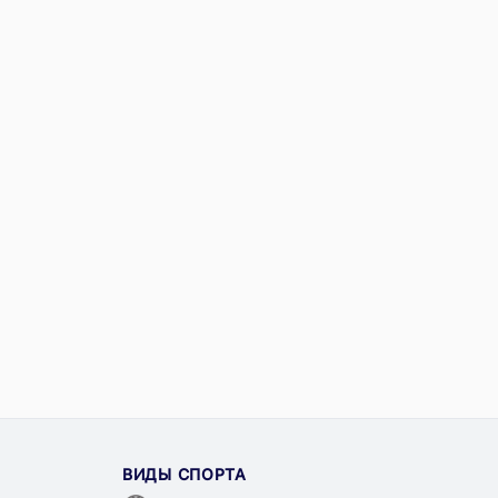
ВИДЫ СПОРТА