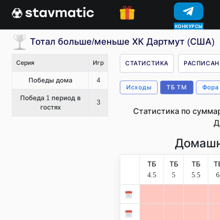
КОНКУРСЫ
Тотал больше/меньше ХК Дартмут (США)
Серия
Игр
СТАТИСТИКА
РАСПИСАН
Победы дома
4
Исходы
ТБ ТМ
Фора
Победа 1 период в
3
гостях
Статистика по сумма
Д
Домашн
ТБ
ТБ
ТБ
Т
4.5
5
5.5
6