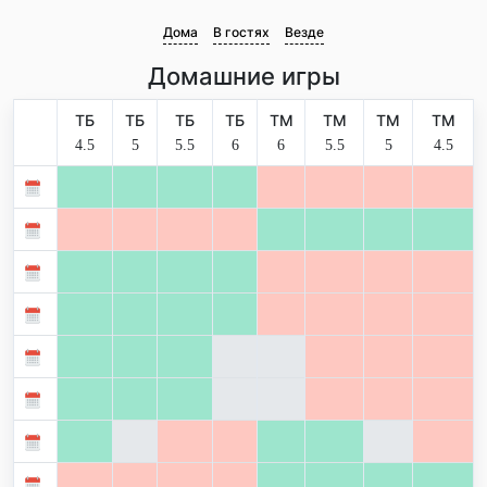
Дома
В гостях
Везде
Домашние игры
ТБ
ТБ
ТБ
ТБ
ТМ
ТМ
ТМ
ТМ
4.5
5
5.5
6
6
5.5
5
4.5