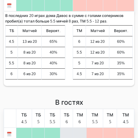
В последних 20 играх дома Давос в сумме с голами соперников
пробил(а) тотал больше 5.5 мячей 8 раз, ТМ 5.5 - 12 раз.
ТБ
Матчей
Вероят.
ТМ
Матчей
Вероят.
4.5
13 из 20
65%
6
12 из 20
60%
5
8 из 20
40%
5.5
12 из 20
60%
5.5
8 из 20
40%
5
7 из 20
35%
6
6 из 20
30%
4.5
7 из 20
35%
В гостях
ТБ
ТБ
ТБ
ТБ
ТМ
ТМ
ТМ
ТМ
4.5
5
5.5
6
6
5.5
5
4.5