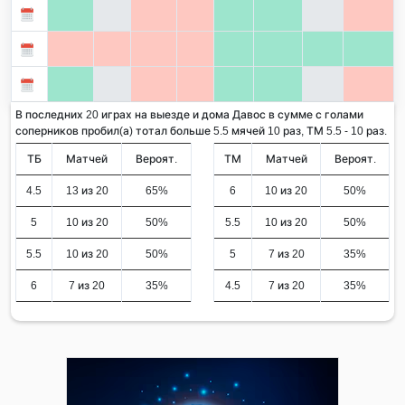
В последних 20 играх на выезде и дома Давос в сумме с голами
соперников пробил(а) тотал больше 5.5 мячей 10 раз, ТМ 5.5 - 10 раз.
ТБ
Матчей
Вероят.
ТМ
Матчей
Вероят.
4.5
13 из 20
65%
6
10 из 20
50%
5
10 из 20
50%
5.5
10 из 20
50%
5.5
10 из 20
50%
5
7 из 20
35%
6
7 из 20
35%
4.5
7 из 20
35%