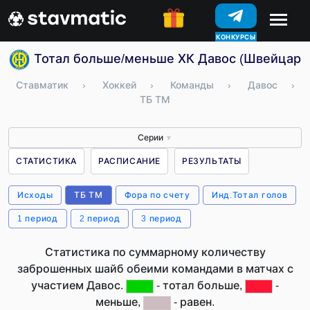
КОНКУРСЫ
Тотал больше/меньше ХК Давос (Швейцари
Ставматик
›
Хоккей
›
Команды
›
Давос
›
ТБ ТМ
Серии
▼
СТАТИСТИКА
РАСПИСАНИЕ
РЕЗУЛЬТАТЫ
Исходы
ТБ ТМ
Фора по счету
Инд.Тотал голов
1 период
2 период
3 период
Статистика по суммарному количеству
заброшенных шайб обеими командами в матчах с
участием Давос.
- тотал больше,
-
меньше,
- равен.