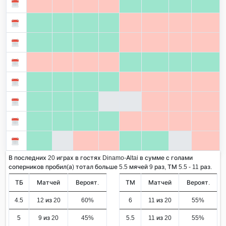
В последних 20 играх в гостях Dinamo-Altai в сумме с голами
соперников пробил(а) тотал больше 5.5 мячей 9 раз, ТМ 5.5 - 11 раз.
ТБ
Матчей
Вероят.
ТМ
Матчей
Вероят.
4.5
12 из 20
60%
6
11 из 20
55%
5
9 из 20
45%
5.5
11 из 20
55%