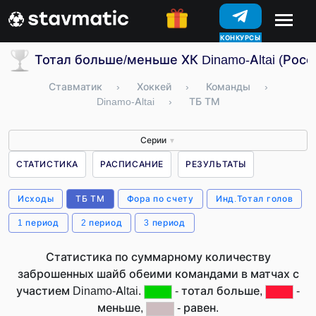
КОНКУРСЫ
Тотал больше/меньше ХК Dinamo-Altai (Росс
Ставматик
›
Хоккей
›
Команды
›
Dinamo-Altai
›
ТБ ТМ
Серии
▼
СТАТИСТИКА
РАСПИСАНИЕ
РЕЗУЛЬТАТЫ
Исходы
ТБ ТМ
Фора по счету
Инд.Тотал голов
1 период
2 период
3 период
Статистика по суммарному количеству
заброшенных шайб обеими командами в матчах с
участием Dinamo-Altai.
- тотал больше,
-
меньше,
- равен.