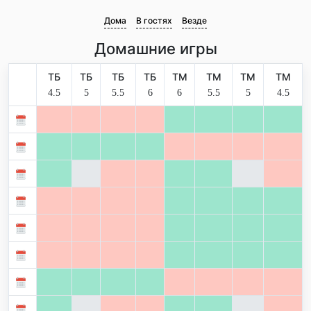
Дома
В гостях
Везде
Домашние игры
ТБ
ТБ
ТБ
ТБ
ТМ
ТМ
ТМ
ТМ
4.5
5
5.5
6
6
5.5
5
4.5