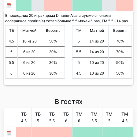
В последних 20 играх дома Dinamo-Altai в сумме с голами
соперников пробил(а) тотал больше 5.5 мячей 6 раз, ТМ 5.5 - 14 раз.
ТБ
Матчей
Вероят.
ТМ
Матчей
Вероят.
4.5
10 из 20
50%
6
14 из 20
70%
5
6 из 20
30%
5.5
14 из 20
70%
5.5
6 из 20
30%
5
10 из 20
50%
6
6 из 20
30%
4.5
10 из 20
50%
В гостях
ТБ
ТБ
ТБ
ТБ
ТМ
ТМ
ТМ
ТМ
4.5
5
5.5
6
6
5.5
5
4.5