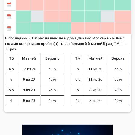
В последних 20 играх на выезде и дома Динамо Москва в сумме с
голами соперников пробил(а) тотал больше 5.5 мячей 9 раз, ТМ 5.5 -
11 раз.
ТБ
Матчей
Вероят.
ТМ
Матчей
Вероят.
4.5
12 из 20
60%
6
11 из 20
55%
5
9 из 20
45%
5.5
11 из 20
55%
5.5
9 из 20
45%
5
8 из 20
40%
6
9 из 20
45%
4.5
8 из 20
40%