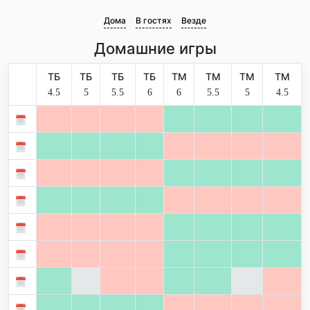
Дома
В гостях
Везде
Домашние игры
ТБ
ТБ
ТБ
ТБ
ТМ
ТМ
ТМ
ТМ
4.5
5
5.5
6
6
5.5
5
4.5