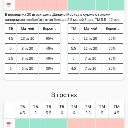
В последних 20 играх дома Динамо Москва в сумме с голами
соперников пробил(а) тотал больше 5.5 мячей 8 раз, ТМ 5.5 - 12 раз.
ТБ
Матчей
Вероят.
ТМ
Матчей
Вероят.
4.5
13 из 20
65%
6
12 из 20
60%
5
8 из 20
40%
5.5
12 из 20
60%
5.5
8 из 20
40%
5
7 из 20
35%
6
6 из 20
30%
4.5
7 из 20
35%
В гостях
ТБ
ТБ
ТБ
ТБ
ТМ
ТМ
ТМ
ТМ
4.5
5
5.5
6
6
5.5
5
4.5