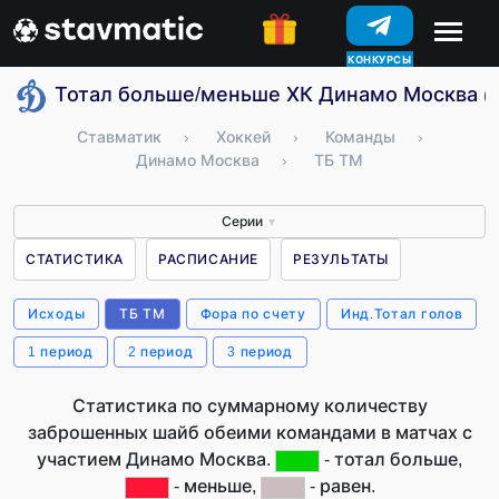
КОНКУРСЫ
Тотал больше/меньше ХК Динамо Москва (
Ставматик
›
Хоккей
›
Команды
›
Динамо Москва
›
ТБ ТМ
Серии
▼
СТАТИСТИКА
РАСПИСАНИЕ
РЕЗУЛЬТАТЫ
Исходы
ТБ ТМ
Фора по счету
Инд.Тотал голов
1 период
2 период
3 период
Статистика по суммарному количеству
заброшенных шайб обеими командами в матчах с
участием Динамо Москва.
- тотал больше,
- меньше,
- равен.