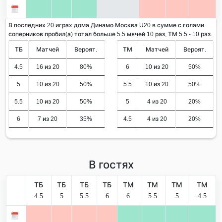
В последних 20 играх дома Динамо Москва U20 в сумме с голами
соперников пробил(а) тотал больше 5.5 мячей 10 раз, ТМ 5.5 - 10 раз.
ТБ
Матчей
Вероят.
ТМ
Матчей
Вероят.
4.5
16 из 20
80%
6
10 из 20
50%
5
10 из 20
50%
5.5
10 из 20
50%
5.5
10 из 20
50%
5
4 из 20
20%
6
7 из 20
35%
4.5
4 из 20
20%
В гостях
ТБ
ТБ
ТБ
ТБ
ТМ
ТМ
ТМ
ТМ
4.5
5
5.5
6
6
5.5
5
4.5