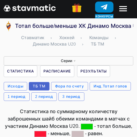
КОНКУРСЫ
Тотал больше/меньше ХК Динамо Москва U2
Ставматик
›
Хоккей
›
Команды
›
Динамо Москва U20
›
ТБ ТМ
Серии
▼
СТАТИСТИКА
РАСПИСАНИЕ
РЕЗУЛЬТАТЫ
Исходы
ТБ ТМ
Фора по счету
Инд.Тотал голов
1 период
2 период
3 период
Статистика по суммарному количеству
заброшенных шайб обеими командами в матчах с
участием Динамо Москва U20.
- тотал больше,
- меньше,
- равен.