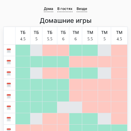
Дома
В гостях
Везде
Домашние игры
ТБ
ТБ
ТБ
ТБ
ТМ
ТМ
ТМ
ТМ
4.5
5
5.5
6
6
5.5
5
4.5