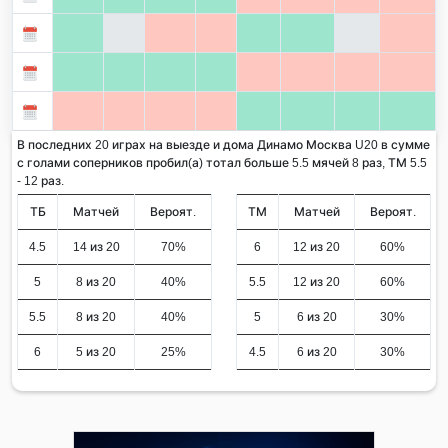
В последних 20 играх на выезде и дома Динамо Москва U20 в сумме
с голами соперников пробил(а) тотал больше 5.5 мячей 8 раз, ТМ 5.5
- 12 раз.
ТБ
Матчей
Вероят.
ТМ
Матчей
Вероят.
4.5
14 из 20
70%
6
12 из 20
60%
5
8 из 20
40%
5.5
12 из 20
60%
5.5
8 из 20
40%
5
6 из 20
30%
6
5 из 20
25%
4.5
6 из 20
30%