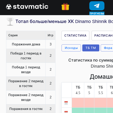
ПРОГНОЗЫ
Тотал больше/меньше ХК Dinamo Shinnik Bo
Серия
Игр
СТАТИСТИКА
РАСПИСАН
Поражения дома
3
Исходы
ТБ ТМ
Фора
Победа 1 период в
2
гостях
Статистика по сумма
Dinamo Shi
Победа 1 период
2
везде
Домашн
Поражение 2 период
2
в гостях
ТБ
ТБ
ТБ
Т
4.5
5
5.5
6
Поражение 2 период
2
везде
Поражения в гостях
2