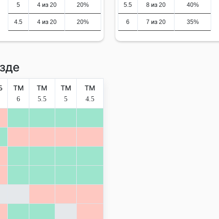
5
4 из 20
20%
5.5
8 из 20
40%
4.5
4 из 20
20%
6
7 из 20
35%
зде
Б
ТМ
ТМ
ТМ
ТМ
6
5.5
5
4.5