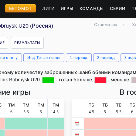
БЕТОМОТ
ЛИГИ
ИГРЫ
КОМАНДЫ
СЕРИИ
П
Ставматик
›
Х
bruysk U20 (Россия)
ИЕ
РЕЗУЛЬТАТЫ
 по счету
Инд.Тотал голов
1 период
2 период
3 пер
рному количеству заброшенных шайб обеими командами
nnik Bobruysk U20.
- тотал больше,
- меньше,
ие игры
В го
Б
ТМ
ТМ
ТМ
ТМ
ТБ
ТБ
ТБ
ТБ
6
5.5
5
4.5
4.5
5
5.5
6