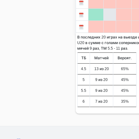
В последних 20 играх на выезде 
U20 в сумме с голами соперников
мячей 9 раз, ТМ 5.5 - 11 раз.
ТБ
Матчей
Вероят.
4.5
13 из 20
65%
5
9 из 20
45%
5.5
9 из 20
45%
6
7 из 20
35%