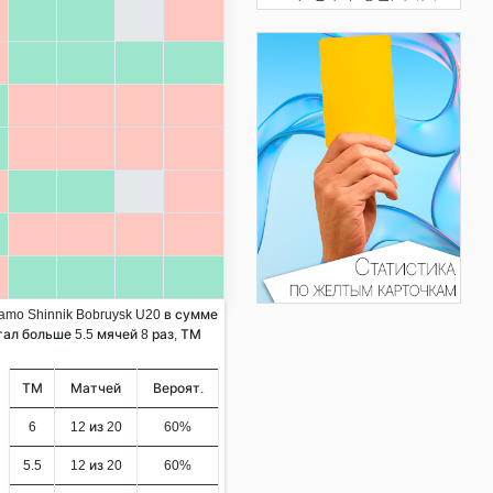
amo Shinnik Bobruysk U20 в сумме
тал больше 5.5 мячей 8 раз, ТМ
ТМ
Матчей
Вероят.
6
12 из 20
60%
5.5
12 из 20
60%