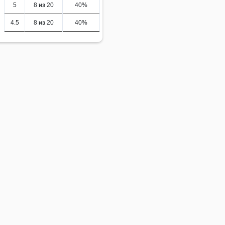
5
8 из 20
40%
4.5
8 из 20
40%