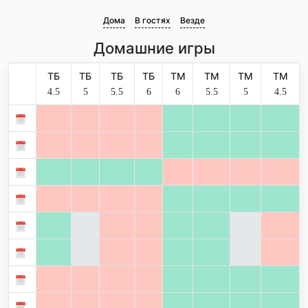
Дома
В гостях
Везде
Домашние игры
ТБ
ТБ
ТБ
ТБ
ТМ
ТМ
ТМ
ТМ
4.5
5
5.5
6
6
5.5
5
4.5