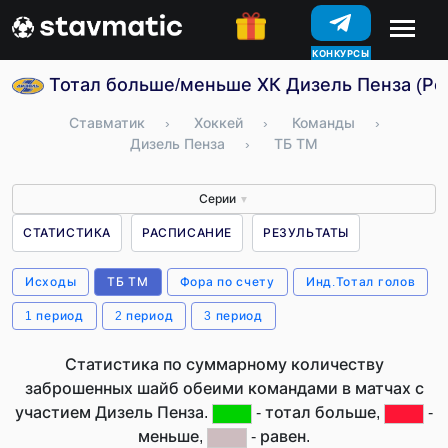
КОНКУРСЫ
Тотал больше/меньше ХК Дизель Пенза (Ро
Ставматик
›
Хоккей
›
Команды
›
Дизель Пенза
›
ТБ ТМ
Серии
▼
СТАТИСТИКА
РАСПИСАНИЕ
РЕЗУЛЬТАТЫ
Исходы
ТБ ТМ
Фора по счету
Инд.Тотал голов
1 период
2 период
3 период
Статистика по суммарному количеству
заброшенных шайб обеими командами в матчах с
участием Дизель Пенза.
- тотал больше,
-
меньше,
- равен.