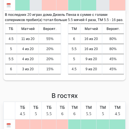
В последних 20 играх дома Дизель Пенза в сумме с голами
соперников пробил(а) тотал больше 5.5 мячей 4 раза, ТМ 5.5 - 16 раз.
ТБ
Матчей
Вероят.
ТМ
Матчей
Вероят.
4.5
11 из 20
55%
6
16 из 20
80%
5
4 из 20
20%
5.5
16 из 20
80%
5.5
4 из 20
20%
5
9 из 20
45%
6
3 из 20
15%
4.5
9 из 20
45%
В гостях
ТБ
ТБ
ТБ
ТБ
ТМ
ТМ
ТМ
ТМ
4.5
5
5.5
6
6
5.5
5
4.5