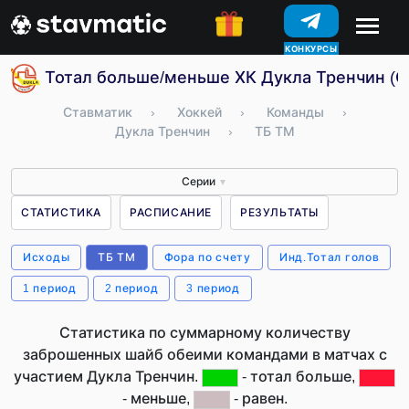
КОНКУРСЫ
Тотал больше/меньше ХК Дукла Тренчин (С
Ставматик
›
Хоккей
›
Команды
›
Дукла Тренчин
›
ТБ ТМ
Серии
▼
СТАТИСТИКА
РАСПИСАНИЕ
РЕЗУЛЬТАТЫ
Исходы
ТБ ТМ
Фора по счету
Инд.Тотал голов
1 период
2 период
3 период
Статистика по суммарному количеству
заброшенных шайб обеими командами в матчах с
участием Дукла Тренчин.
- тотал больше,
- меньше,
- равен.