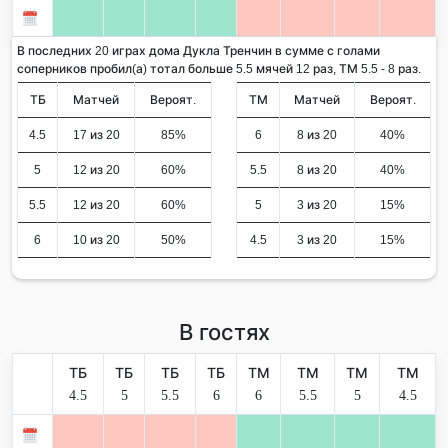
В последних 20 играх дома Дукла Тренчин в сумме с голами
соперников пробил(а) тотал больше 5.5 мячей 12 раз, ТМ 5.5 - 8 раз.
ТБ
Матчей
Вероят.
ТМ
Матчей
Вероят.
4.5
17 из 20
85%
6
8 из 20
40%
5
12 из 20
60%
5.5
8 из 20
40%
5.5
12 из 20
60%
5
3 из 20
15%
6
10 из 20
50%
4.5
3 из 20
15%
В гостях
ТБ
ТБ
ТБ
ТБ
ТМ
ТМ
ТМ
ТМ
4.5
5
5.5
6
6
5.5
5
4.5