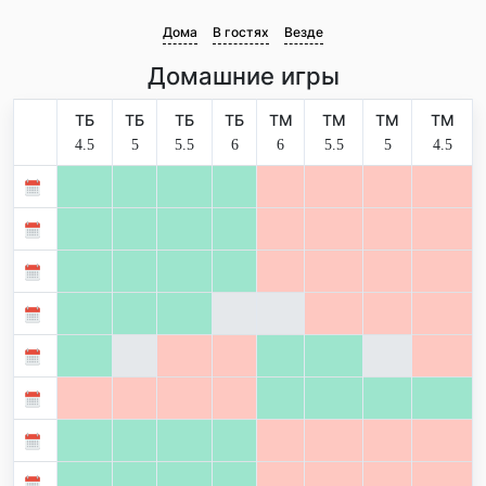
Дома
В гостях
Везде
Домашние игры
ТБ
ТБ
ТБ
ТБ
ТМ
ТМ
ТМ
ТМ
4.5
5
5.5
6
6
5.5
5
4.5