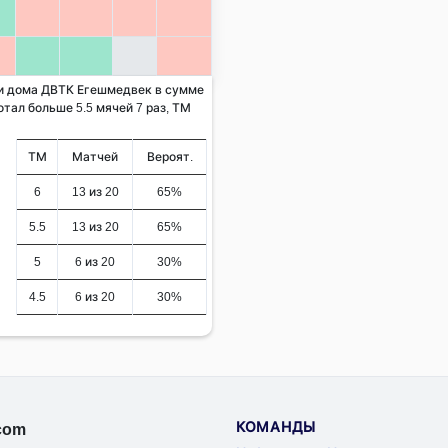
 и дома ДВТК Егешмедвек в сумме
отал больше 5.5 мячей 7 раз, ТМ
ТМ
Матчей
Вероят.
6
13 из 20
65%
5.5
13 из 20
65%
5
6 из 20
30%
4.5
6 из 20
30%
КОМАНДЫ
.com