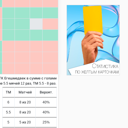
ВТК Егешмедвек в сумме с голами
5.5 мячей 12 раз, ТМ 5.5 - 8 раз.
ТМ
Матчей
Вероят.
6
8 из 20
40%
5.5
8 из 20
40%
5
5 из 20
25%