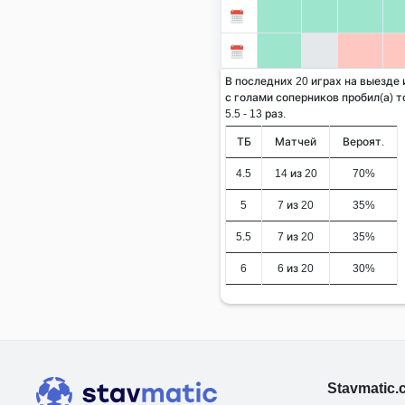
В последних 20 играх на выезде
с голами соперников пробил(а) т
5.5 - 13 раз.
ТБ
Матчей
Вероят.
4.5
14 из 20
70%
5
7 из 20
35%
5.5
7 из 20
35%
6
6 из 20
30%
Stavmatic