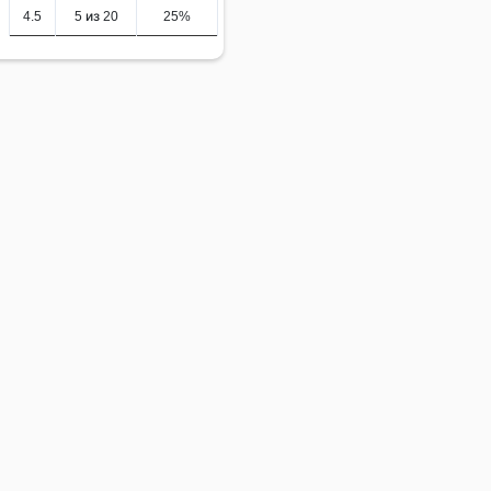
4.5
5 из 20
25%