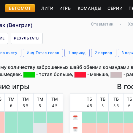
БЕТОМОТ
ЛИГИ
ИГРЫ
КОМАНДЫ
СЕРИИ
П
Ставматик
›
Хо
к (Венгрия)
ИЕ
РЕЗУЛЬТАТЫ
 по счету
Инд.Тотал голов
1 период
2 период
3 пер
му количеству заброшенных шайб обеими командами в
ешмедвек.
- тотал больше,
- меньше,
- ра
ие игры
В го
Б
ТМ
ТМ
ТМ
ТМ
ТБ
ТБ
ТБ
ТБ
6
5.5
5
4.5
4.5
5
5.5
6