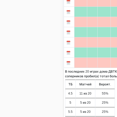
В последних 20 играх дома ДВТ
соперников пробил(а) тотал больше
ТБ
Матчей
Вероят.
4.5
11 из 20
55%
5
5 из 20
25%
5.5
5 из 20
25%