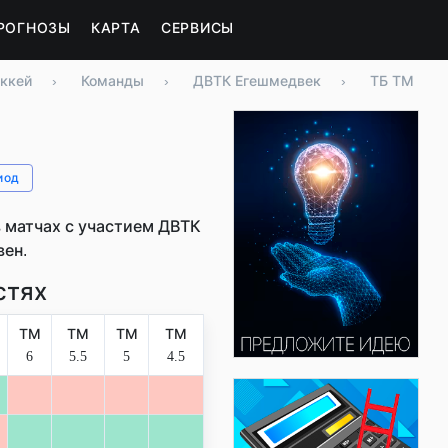
РОГНОЗЫ
КАРТА
СЕРВИСЫ
ккей
›
Команды
›
ДВТК Егешмедвек
›
ТБ ТМ
иод
 матчах с участием ДВТК
вен.
стях
ТМ
ТМ
ТМ
ТМ
6
5.5
5
4.5