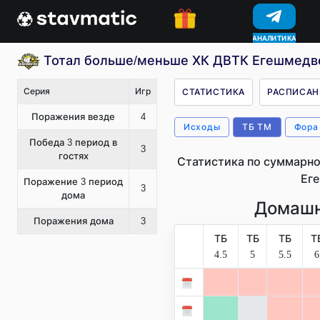
АНАЛИТИКА
КОНКУРСЫ
Тотал больше/меньше ХК ДВТК Егешмедве
Серия
Игр
СТАТИСТИКА
РАСПИСАН
Поражения везде
4
Исходы
ТБ ТМ
Фора
Победа 3 период в
3
гостях
Статистика по суммарно
Ег
Поражение 3 период
3
дома
Домашн
Поражения дома
3
ТБ
ТБ
ТБ
Т
4.5
5
5.5
6