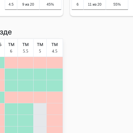
4.5
9 из 20
45%
6
11 из 20
55%
зде
Б
ТМ
ТМ
ТМ
ТМ
6
5.5
5
4.5