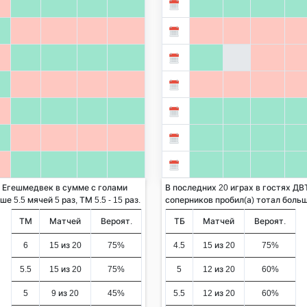
К Егешмедвек в сумме с голами
В последних 20 играх в гостях Д
 5.5 мячей 5 раз, ТМ 5.5 - 15 раз.
соперников пробил(а) тотал больше 
ТМ
Матчей
Вероят.
ТБ
Матчей
Вероят.
6
15 из 20
75%
4.5
15 из 20
75%
5.5
15 из 20
75%
5
12 из 20
60%
5
9 из 20
45%
5.5
12 из 20
60%