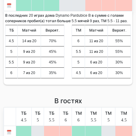
В последних 20 играх дома Dynamo Pardubice B в сумме с голами
соперников пробил(а) тотал больше 5.5 мячей 9 раз, ТМ 5.5 - 11 раз.
ТБ
Матчей
Вероят.
ТМ
Матчей
Вероят.
4.5
14 из 20
70%
6
11 из 20
55%
5
9 из 20
45%
5.5
11 из 20
55%
5.5
9 из 20
45%
5
6 из 20
30%
6
7 из 20
35%
4.5
6 из 20
30%
В гостях
ТБ
ТБ
ТБ
ТБ
ТМ
ТМ
ТМ
ТМ
4.5
5
5.5
6
6
5.5
5
4.5