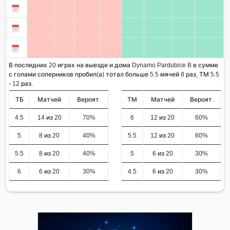
В последних 20 играх на выезде и дома Dynamo Pardubice B в сумме
с голами соперников пробил(а) тотал больше 5.5 мячей 8 раз, ТМ 5.5
- 12 раз.
ТБ
Матчей
Вероят.
ТМ
Матчей
Вероят.
4.5
14 из 20
70%
6
12 из 20
60%
5
8 из 20
40%
5.5
12 из 20
60%
5.5
8 из 20
40%
5
6 из 20
30%
6
6 из 20
30%
4.5
6 из 20
30%