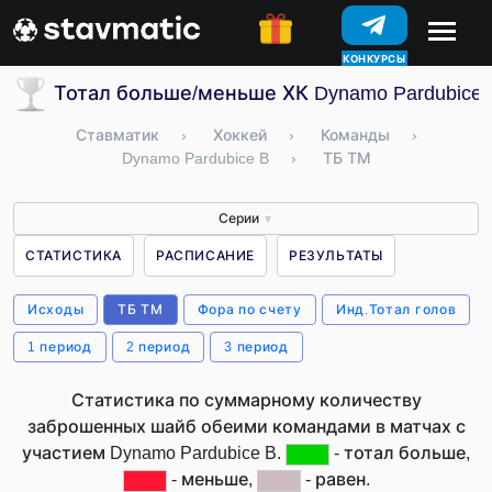
КОНКУРСЫ
Тотал больше/меньше ХК Dynamo Pardubice 
Ставматик
›
Хоккей
›
Команды
›
Dynamo Pardubice B
›
ТБ ТМ
Серии
▼
СТАТИСТИКА
РАСПИСАНИЕ
РЕЗУЛЬТАТЫ
Исходы
ТБ ТМ
Фора по счету
Инд.Тотал голов
1 период
2 период
3 период
Статистика по суммарному количеству
заброшенных шайб обеими командами в матчах с
участием Dynamo Pardubice B.
- тотал больше,
- меньше,
- равен.