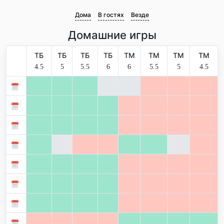
Дома
В гостях
Везде
Домашние игры
ТБ
ТБ
ТБ
ТБ
ТМ
ТМ
ТМ
ТМ
4.5
5
5.5
6
6
5.5
5
4.5