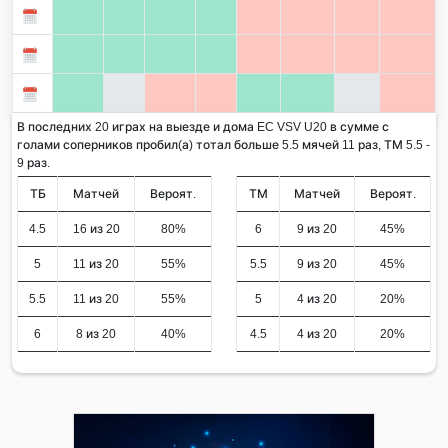
В последних 20 играх на выезде и дома EC VSV U20 в сумме с
голами соперников пробил(а) тотал больше 5.5 мячей 11 раз, ТМ 5.5 -
9 раз.
ТБ
Матчей
Вероят.
ТМ
Матчей
Вероят.
4.5
16 из 20
80%
6
9 из 20
45%
5
11 из 20
55%
5.5
9 из 20
45%
5.5
11 из 20
55%
5
4 из 20
20%
6
8 из 20
40%
4.5
4 из 20
20%