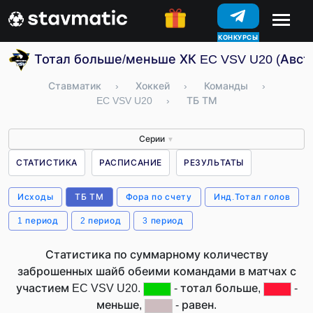
КОНКУРСЫ
Тотал больше/меньше ХК EC VSV U20 (Авст
Ставматик
›
Хоккей
›
Команды
›
EC VSV U20
›
ТБ ТМ
Серии
▼
СТАТИСТИКА
РАСПИСАНИЕ
РЕЗУЛЬТАТЫ
Исходы
ТБ ТМ
Фора по счету
Инд.Тотал голов
1 период
2 период
3 период
Статистика по суммарному количеству
заброшенных шайб обеими командами в матчах с
участием EC VSV U20.
- тотал больше,
-
меньше,
- равен.