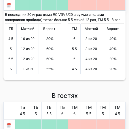
В последних 20 играх дома EC VSV U20 в сумме с голами
соперников пробил(а) тотал больше 5.5 мячей 12 раз, ТМ 5.5 - 8 раз.
ТБ
Матчей
Вероят.
ТМ
Матчей
Вероят.
4.5
16 из 20
80%
6
8 из 20
40%
5
12 из 20
60%
5.5
8 из 20
40%
5.5
12 из 20
60%
5
4 из 20
20%
6
11 из 20
55%
4.5
4 из 20
20%
В гостях
ТБ
ТБ
ТБ
ТБ
ТМ
ТМ
ТМ
ТМ
4.5
5
5.5
6
6
5.5
5
4.5