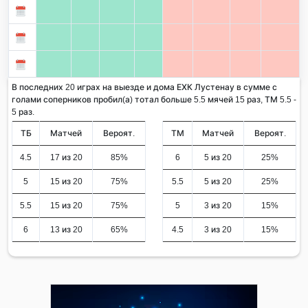
В последних 20 играх на выезде и дома ЕХК Лустенау в сумме с
голами соперников пробил(а) тотал больше 5.5 мячей 15 раз, ТМ 5.5 -
5 раз.
ТБ
Матчей
Вероят.
ТМ
Матчей
Вероят.
4.5
17 из 20
85%
6
5 из 20
25%
5
15 из 20
75%
5.5
5 из 20
25%
5.5
15 из 20
75%
5
3 из 20
15%
6
13 из 20
65%
4.5
3 из 20
15%