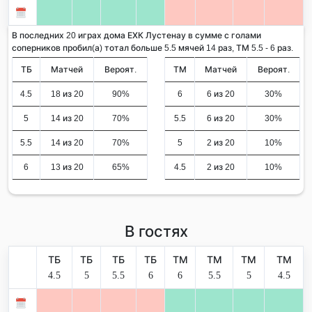
В последних 20 играх дома ЕХК Лустенау в сумме с голами
соперников пробил(а) тотал больше 5.5 мячей 14 раз, ТМ 5.5 - 6 раз.
ТБ
Матчей
Вероят.
ТМ
Матчей
Вероят.
4.5
18 из 20
90%
6
6 из 20
30%
5
14 из 20
70%
5.5
6 из 20
30%
5.5
14 из 20
70%
5
2 из 20
10%
6
13 из 20
65%
4.5
2 из 20
10%
В гостях
ТБ
ТБ
ТБ
ТБ
ТМ
ТМ
ТМ
ТМ
4.5
5
5.5
6
6
5.5
5
4.5