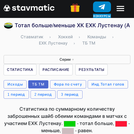
КОНКУРСЫ
Тотал больше/меньше ХК ЕХК Лустенау (Ав
Ставматик
›
Хоккей
›
Команды
›
ЕХК Лустенау
›
ТБ ТМ
Серии
▼
СТАТИСТИКА
РАСПИСАНИЕ
РЕЗУЛЬТАТЫ
Исходы
ТБ ТМ
Фора по счету
Инд.Тотал голов
1 период
2 период
3 период
Статистика по суммарному количеству
заброшенных шайб обеими командами в матчах с
участием ЕХК Лустенау.
- тотал больше,
-
меньше,
- равен.