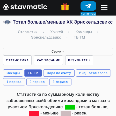
КОНКУРСЫ
Тотал больше/меньше ХК Эрнскельдсвикс 
Ставматик
›
Хоккей
›
Команды
›
Эрнскельдсвикс
›
ТБ ТМ
Серии
▼
СТАТИСТИКА
РАСПИСАНИЕ
РЕЗУЛЬТАТЫ
Исходы
ТБ ТМ
Фора по счету
Инд.Тотал голов
1 период
2 период
3 период
Статистика по суммарному количеству
заброшенных шайб обеими командами в матчах с
участием Эрнскельдсвикс.
- тотал больше,
- меньше,
- равен.