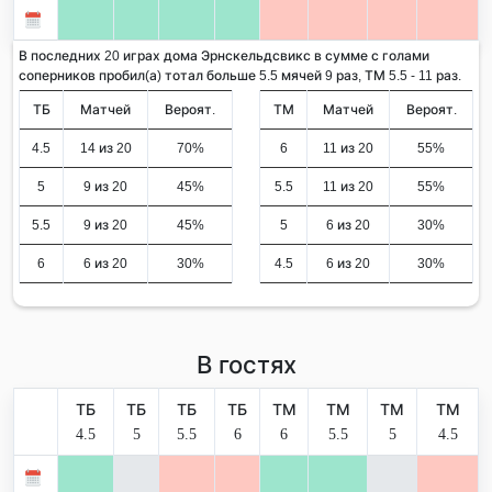
В последних 20 играх дома Эрнскельдсвикс в сумме с голами
соперников пробил(а) тотал больше 5.5 мячей 9 раз, ТМ 5.5 - 11 раз.
ТБ
Матчей
Вероят.
ТМ
Матчей
Вероят.
4.5
14 из 20
70%
6
11 из 20
55%
5
9 из 20
45%
5.5
11 из 20
55%
5.5
9 из 20
45%
5
6 из 20
30%
6
6 из 20
30%
4.5
6 из 20
30%
В гостях
ТБ
ТБ
ТБ
ТБ
ТМ
ТМ
ТМ
ТМ
4.5
5
5.5
6
6
5.5
5
4.5