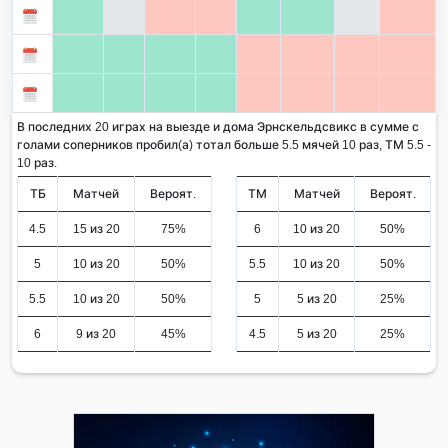
В последних 20 играх на выезде и дома Эрнскельдсвикс в сумме с
голами соперников пробил(а) тотал больше 5.5 мячей 10 раз, ТМ 5.5 -
10 раз.
ТБ
Матчей
Вероят.
ТМ
Матчей
Вероят.
4.5
15 из 20
75%
6
10 из 20
50%
5
10 из 20
50%
5.5
10 из 20
50%
5.5
10 из 20
50%
5
5 из 20
25%
6
9 из 20
45%
4.5
5 из 20
25%