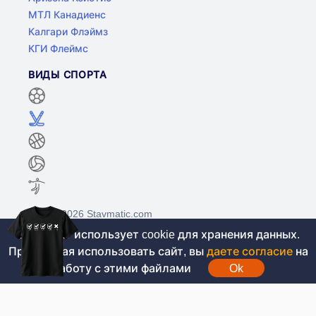
МТЛ Канадиенс
Калгари Флэймз
КГИ Флеймс
ВИДЫ СПОРТА
©2017-2026 Stavmatic.com
Этот сайт использует cookie для хранения данных.
Продолжая использовать сайт, вы
даете согласие
на
Для лиц старше 18 лет. На сайте не
работу с этими файлами
Ok
проводятся игры на денежные средства, вся
информация носит ознакомительный характер.