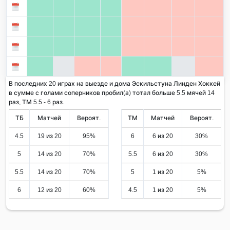
В последних 20 играх на выезде и дома Эскильстуна Линден Хоккей
в сумме с голами соперников пробил(а) тотал больше 5.5 мячей 14
раз, ТМ 5.5 - 6 раз.
ТБ
Матчей
Вероят.
ТМ
Матчей
Вероят.
4.5
19 из 20
95%
6
6 из 20
30%
5
14 из 20
70%
5.5
6 из 20
30%
5.5
14 из 20
70%
5
1 из 20
5%
6
12 из 20
60%
4.5
1 из 20
5%