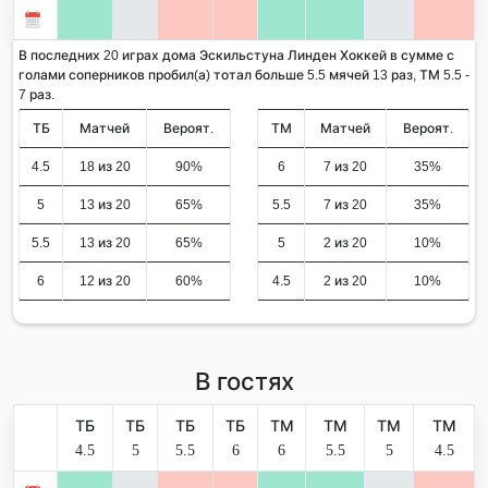
В последних 20 играх дома Эскильстуна Линден Хоккей в сумме с
голами соперников пробил(а) тотал больше 5.5 мячей 13 раз, ТМ 5.5 -
7 раз.
ТБ
Матчей
Вероят.
ТМ
Матчей
Вероят.
4.5
18 из 20
90%
6
7 из 20
35%
5
13 из 20
65%
5.5
7 из 20
35%
5.5
13 из 20
65%
5
2 из 20
10%
6
12 из 20
60%
4.5
2 из 20
10%
В гостях
ТБ
ТБ
ТБ
ТБ
ТМ
ТМ
ТМ
ТМ
4.5
5
5.5
6
6
5.5
5
4.5