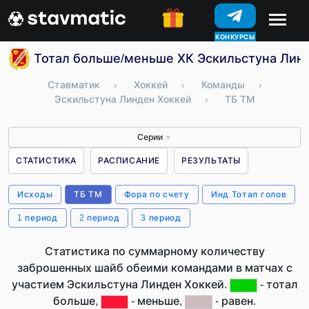
КОНКУРСЫ
Тотал больше/меньше ХК Эскильстуна Лин
Ставматик
›
Хоккей
›
Команды
›
Эскильстуна Линден Хоккей
›
ТБ ТМ
Серии
▼
СТАТИСТИКА
РАСПИСАНИЕ
РЕЗУЛЬТАТЫ
Исходы
ТБ ТМ
Фора по счету
Инд.Тотал голов
1 период
2 период
3 период
Статистика по суммарному количеству
заброшенных шайб обеими командами в матчах с
участием Эскильстуна Линден Хоккей.
- тотал
больше,
- меньше,
- равен.