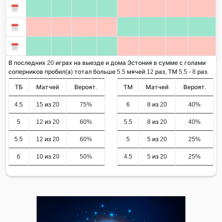
В последних 20 играх на выезде и дома Эстония в сумме с голами
соперников пробил(а) тотал больше 5.5 мячей 12 раз, ТМ 5.5 - 8 раз.
ТБ
Матчей
Вероят.
ТМ
Матчей
Вероят.
4.5
15 из 20
75%
6
8 из 20
40%
5
12 из 20
60%
5.5
8 из 20
40%
5.5
12 из 20
60%
5
5 из 20
25%
6
10 из 20
50%
4.5
5 из 20
25%