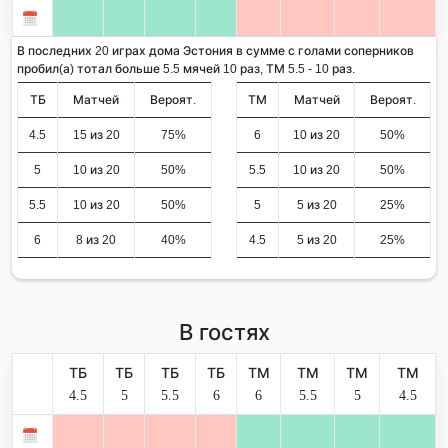
В последних 20 играх дома Эстония в сумме с голами соперников
пробил(а) тотал больше 5.5 мячей 10 раз, ТМ 5.5 - 10 раз.
ТБ
Матчей
Вероят.
ТМ
Матчей
Вероят.
4.5
15 из 20
75%
6
10 из 20
50%
5
10 из 20
50%
5.5
10 из 20
50%
5.5
10 из 20
50%
5
5 из 20
25%
6
8 из 20
40%
4.5
5 из 20
25%
В гостях
ТБ
ТБ
ТБ
ТБ
ТМ
ТМ
ТМ
ТМ
4.5
5
5.5
6
6
5.5
5
4.5