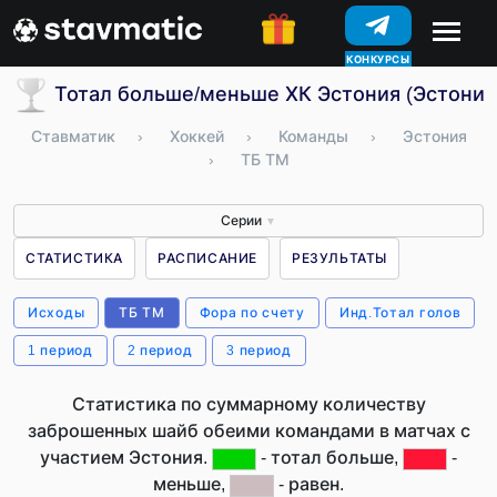
КОНКУРСЫ
Тотал больше/меньше ХК Эстония (Эстония
Ставматик
›
Хоккей
›
Команды
›
Эстония
›
ТБ ТМ
Серии
▼
СТАТИСТИКА
РАСПИСАНИЕ
РЕЗУЛЬТАТЫ
Исходы
ТБ ТМ
Фора по счету
Инд.Тотал голов
1 период
2 период
3 период
Статистика по суммарному количеству
заброшенных шайб обеими командами в матчах с
участием Эстония.
- тотал больше,
-
меньше,
- равен.