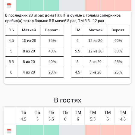
В последних 20 играх дома Falu IF в сумме с голами соперников
пробил(а) тотал больше 5.5 мячей 8 раз, ТМ 5.5 - 12 раз.
ТБ
Матчей
Вероят.
ТМ
Матчей
Вероят.
4.5
15 из 20
75%
6
12 из 20
60%
5
8 из 20
40%
5.5
12 из 20
60%
5.5
8 из 20
40%
5
5 из 20
25%
6
4 из 20
20%
4.5
5 из 20
25%
В гостях
ТБ
ТБ
ТБ
ТБ
ТМ
ТМ
ТМ
ТМ
4.5
5
5.5
6
6
5.5
5
4.5