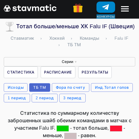
КОНКУРСЫ
Тотал больше/меньше ХК Falu IF (Швеция)
Ставматик
›
Хоккей
›
Команды
›
Falu IF
›
ТБ ТМ
Серии
▼
СТАТИСТИКА
РАСПИСАНИЕ
РЕЗУЛЬТАТЫ
Исходы
ТБ ТМ
Фора по счету
Инд.Тотал голов
1 период
2 период
3 период
Статистика по суммарному количеству
заброшенных шайб обеими командами в матчах с
участием Falu IF.
- тотал больше,
-
меньше,
- равен.