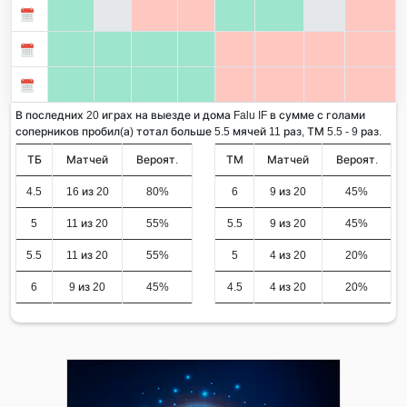
В последних 20 играх на выезде и дома Falu IF в сумме с голами
соперников пробил(а) тотал больше 5.5 мячей 11 раз, ТМ 5.5 - 9 раз.
ТБ
Матчей
Вероят.
ТМ
Матчей
Вероят.
4.5
16 из 20
80%
6
9 из 20
45%
5
11 из 20
55%
5.5
9 из 20
45%
5.5
11 из 20
55%
5
4 из 20
20%
6
9 из 20
45%
4.5
4 из 20
20%