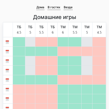
Дома
В гостях
Везде
Домашние игры
ТБ
ТБ
ТБ
ТБ
ТМ
ТМ
ТМ
ТМ
4.5
5
5.5
6
6
5.5
5
4.5