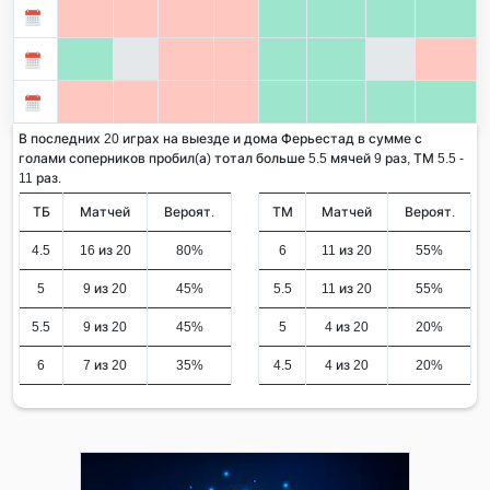
В последних 20 играх на выезде и дома Ферьестад в сумме с
голами соперников пробил(а) тотал больше 5.5 мячей 9 раз, ТМ 5.5 -
11 раз.
ТБ
Матчей
Вероят.
ТМ
Матчей
Вероят.
4.5
16 из 20
80%
6
11 из 20
55%
5
9 из 20
45%
5.5
11 из 20
55%
5.5
9 из 20
45%
5
4 из 20
20%
6
7 из 20
35%
4.5
4 из 20
20%