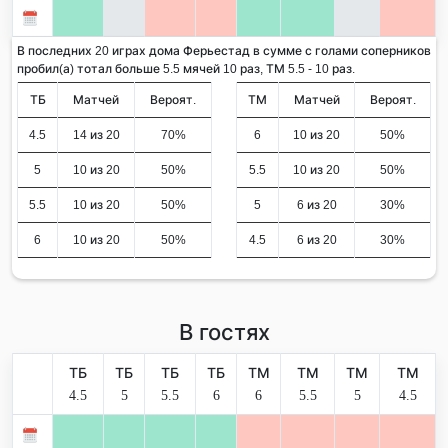
В последних 20 играх дома Ферьестад в сумме с голами соперников
пробил(а) тотал больше 5.5 мячей 10 раз, ТМ 5.5 - 10 раз.
ТБ
Матчей
Вероят.
ТМ
Матчей
Вероят.
4.5
14 из 20
70%
6
10 из 20
50%
5
10 из 20
50%
5.5
10 из 20
50%
5.5
10 из 20
50%
5
6 из 20
30%
6
10 из 20
50%
4.5
6 из 20
30%
В гостях
ТБ
ТБ
ТБ
ТБ
ТМ
ТМ
ТМ
ТМ
4.5
5
5.5
6
6
5.5
5
4.5