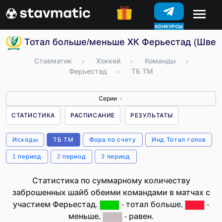
КОНКУРСЫ
Тотал больше/меньше ХК Ферьестад (Швец
Ставматик
›
Хоккей
›
Команды
›
Ферьестад
›
ТБ ТМ
Серии
▼
СТАТИСТИКА
РАСПИСАНИЕ
РЕЗУЛЬТАТЫ
Исходы
ТБ ТМ
Фора по счету
Инд.Тотал голов
1 период
2 период
3 период
Статистика по суммарному количеству
заброшенных шайб обеими командами в матчах с
участием Ферьестад.
- тотал больше,
-
меньше,
- равен.