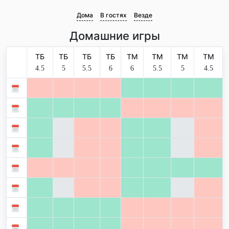
Дома
В гостях
Везде
Домашние игры
ТБ
ТБ
ТБ
ТБ
ТМ
ТМ
ТМ
ТМ
4.5
5
5.5
6
6
5.5
5
4.5